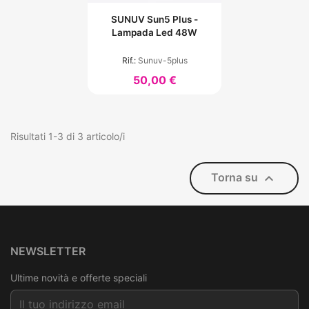
SUNUV Sun5 Plus -
Lampada Led 48W
Rif.:
Sunuv-5plus
50,00 €
Risultati 1-3 di 3 articolo/i

Torna su
NEWSLETTER
Ultime novità e offerte speciali