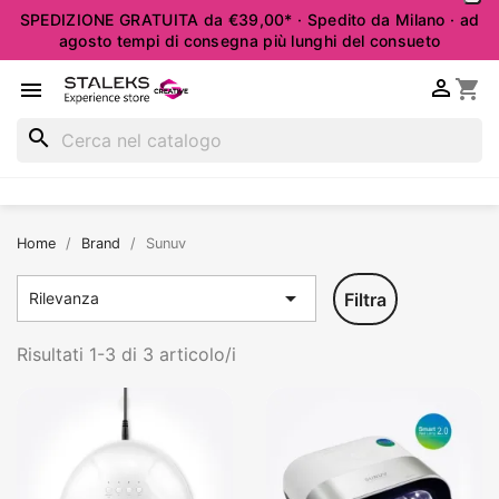
SPEDIZIONE GRATUITA da €39,00* · Spedito da Milano · ad
agosto tempi di consegna più lunghi del consueto

shopping_cart

search
Home
Brand
Sunuv

Filtra
Rilevanza
Risultati 1-3 di 3 articolo/i