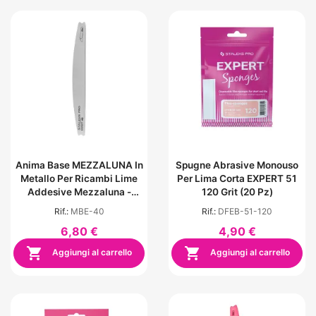
Anima Base MEZZALUNA In
Spugne Abrasive Monouso
Metallo Per Ricambi Lime
Per Lima Corta EXPERT 51
Addesive Mezzaluna -
120 Grit (20 Pz)
EXPERT 40 MBE-40
Rif.:
MBE-40
Rif.:
DFEB-51-120
6,80 €
4,90 €


Aggiungi al carrello
Aggiungi al carrello