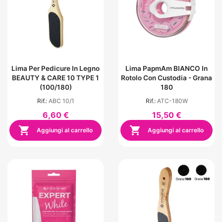
Lima Per Pedicure In Legno
Lima PapmAm BIANCO In
BEAUTY & CARE 10 TYPE 1
Rotolo Con Custodia - Grana
(100/180)
180
Rif.:
ABC 10/1
Rif.:
ATC-180W
6,60 €
15,50 €


Aggiungi al carrello
Aggiungi al carrello