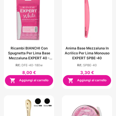
Ricambi BIANCHI Con
Anima Base Mezzaluna In
Spugnetta Per Lima Base
Acrilico Per Lima Monouso
Mezzaluna EXPERT 40 -
EXPERT SPBE-40
Grana 180 (30 Pezzi)
Rif.:
DFE-40-180w
Rif.:
SPBE-40
8,00 €
3,30 €


Aggiungi al carrello
Aggiungi al carrello