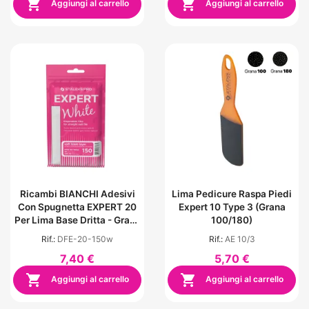


Aggiungi al carrello
Aggiungi al carrello
Ricambi BIANCHI Adesivi
Lima Pedicure Raspa Piedi
Con Spugnetta EXPERT 20
Expert 10 Type 3 (grana
Per Lima Base Dritta - Grana
100/180)
150 (30 Pezzi)
Rif.:
DFE-20-150w
Rif.:
AE 10/3
7,40 €
5,70 €


Aggiungi al carrello
Aggiungi al carrello