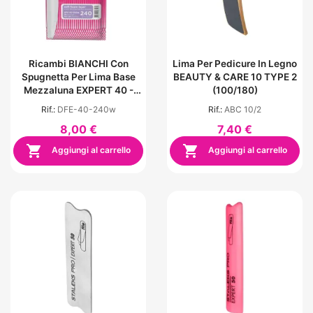
Ricambi BIANCHI Con
Lima Per Pedicure In Legno
Spugnetta Per Lima Base
BEAUTY & CARE 10 TYPE 2
Mezzaluna EXPERT 40 -
(100/180)
Grana 240 (30 Pezzi)
Rif.:
DFE-40-240w
Rif.:
ABC 10/2
8,00 €
7,40 €


Aggiungi al carrello
Aggiungi al carrello