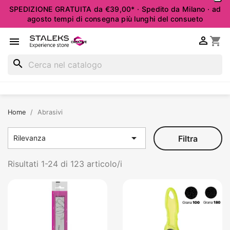
SPEDIZIONE GRATUITA da €39,00* · Spedito da Milano · ad
agosto tempi di consegna più lunghi del consueto

shopping_cart

search
Home
Abrasivi

Filtra
Rilevanza
Risultati 1-24 di 123 articolo/i