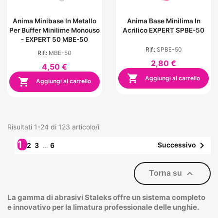
Anima Minibase In Metallo
Anima Base Minilima In
Per Buffer Minilime Monouso
Acrilico EXPERT SPBE-50
- EXPERT 50 MBE-50
Rif.:
SPBE-50
Rif.:
MBE-50
2,80 €
4,50 €

Aggiungi al carrello

Aggiungi al carrello
Risultati 1-24 di 123 articolo/i
1

Successivo
2
3
…
6

Torna su
La gamma di abrasivi Staleks offre un sistema completo
e innovativo per la limatura professionale delle unghie.