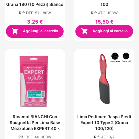
Grana 180 (10 Pezzi) Bianco
100
Rif.:
DFE-51-180W
Rif.:
ATC-100W
3,25 €
15,50 €


Aggiungi al carrello
Aggiungi al carrello
Ricambi BIANCHI Con
Lima Pedicure Raspa Piedi
Spugnetta Per Lima Base
Expert 10 Type 2 (grana
Mezzaluna EXPERT 40 -
100/120)
Grana 100 (30 Pezzi)
Rif.:
DFE-40-100w
Rif.:
AE 10/2