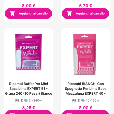
8,00 €
5,70 €


Aggiungi al carrello
Aggiungi al carrello
Ricambi Buffer Per Mini
Ricambi BIANCHI Con
Base Lima EXPERT 51 -
Spugnetta Per Lima Base
Grana 240 (10 Pezzi) Bianco
Mezzaluna EXPERT 40 -
Grana 150 (30 Pezzi)
Rif.:
DFE-51-240w
Rif.:
DFE-40-150w
3,25 €
8,00 €