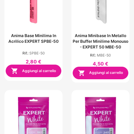
Anima Base Minilima In
Anima Minibase In Metallo
Acrilico EXPERT SPBE-50
Per Buffer Minilime Monouso
- EXPERT 50 MBE-50
Rif.:
SPBE-50
Rif.:
MBE-50
2,80 €
4,50 €

Aggiungi al carrello

Aggiungi al carrello