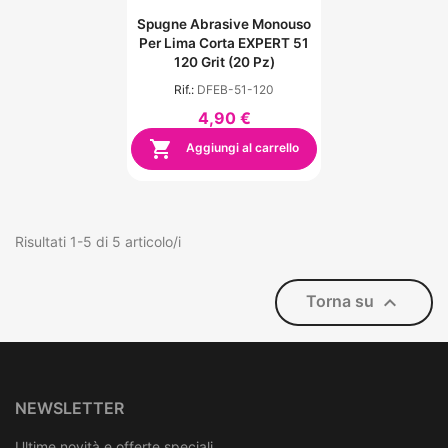
Spugne Abrasive Monouso
Per Lima Corta EXPERT 51
120 Grit (20 Pz)
Rif.:
DFEB-51-120
4,90 €

Aggiungi al carrello
Risultati 1-5 di 5 articolo/i

Torna su
NEWSLETTER
Ultime novità e offerte speciali