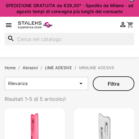
SPEDIZIONE GRATUITA da €39,00* · Spedito da Milano · ad
agosto tempi di consegna più lunghi del consueto

shopping_cart

search
Home
Abrasivi
LIME ADESIVE
MINILIME ADESIVE

Filtra
Rilevanza
Risultati 1-5 di 5 articolo/i