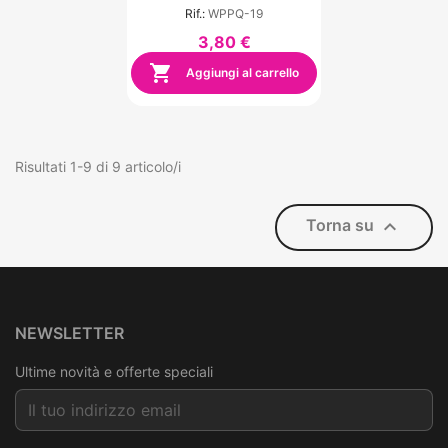
Pulizia
Rif.:
WPPQ-19
3,80 €

Aggiungi al carrello
Risultati 1-9 di 9 articolo/i

Torna su
NEWSLETTER
Ultime novità e offerte speciali