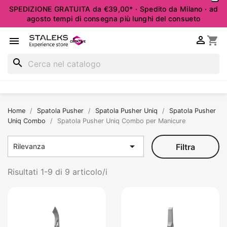
SPEDIZIONE GRATUITA da €39,00* · Spedito da Milano · ad
agosto tempi di consegna più lunghi del consueto

shopping_cart

search
Home
Spatola Pusher
Spatola Pusher Uniq
Spatola Pusher
Uniq Combo
Spatola Pusher Uniq Combo per Manicure

Filtra
Rilevanza
Risultati 1-9 di 9 articolo/i