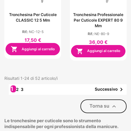
Tronchesina Per Cuticole
Tronchesina Professionale
CLASSIC 12 5 Mm
Per Cuticole EXPERT 80 9
Mm
Rif.:
NC-12-5
Rif.:
NE-80-9
17,50 €
36,00 €

Aggiungi al carrello

Aggiungi al carrello
Risultati 1-24 di 52 articolo/i
1

Successivo
2
3

Torna su
Le tronchesine per cuticole sono lo strumento
indispensabile per ogni professionista della manicure.