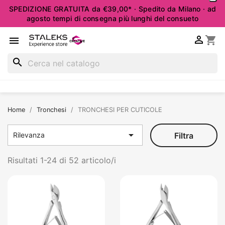
SPEDIZIONE GRATUITA da €39,00* · Spedito da Milano · ad
agosto tempi di consegna più lunghi del consueto

shopping_cart

search
Home
Tronchesi
TRONCHESI PER CUTICOLE

Filtra
Rilevanza
Risultati 1-24 di 52 articolo/i