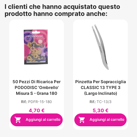
I clienti che hanno acquistato questo
prodotto hanno comprato anche:
50 Pezzi Di Ricarica Per
Pinzetta Per Sopracciglia
PODODISC 'Ombrello'
CLASSIC 13 TYPE 3
Misura S - Grana 180
(largo Inclinato)
Rif.:
PDFR-15-180
Rif.:
TC-13/3
4,70 €
5,30 €


Aggiungi al carrello
Aggiungi al carrello