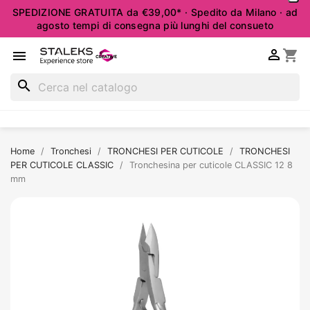
SPEDIZIONE GRATUITA da €39,00* · Spedito da Milano · ad
agosto tempi di consegna più lunghi del consueto

shopping_cart

search
Home
Tronchesi
TRONCHESI PER CUTICOLE
TRONCHESI
PER CUTICOLE CLASSIC
Tronchesina per cuticole CLASSIC 12 8
mm