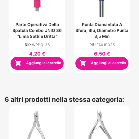
Parte Operativa Della
Punta Diamantata A
Spatola Combo UNIQ 36
Sfera, Blu, Diametro Punta
"lima Sottile Dritta"
3,5 Mm
Rif.:
WPPQ-36
Rif.:
FA01B035
4,20 €
6,50 €


Aggiungi al carrello
Aggiungi al carrello
6 altri prodotti nella stessa categoria: