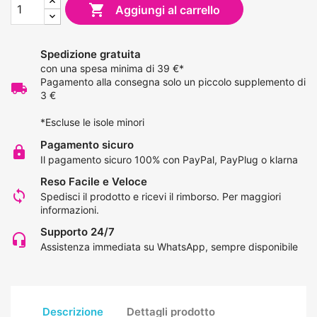

Aggiungi al carrello
Spedizione gratuita
con una spesa minima di 39 €*
Pagamento alla consegna solo un piccolo supplemento di
local_shipping
3 €
*Escluse le isole minori
Pagamento sicuro
lock
Il pagamento sicuro 100% con PayPal, PayPlug o klarna
Reso Facile e Veloce
loop
Spedisci il prodotto e ricevi il rimborso.
Per maggiori
informazioni
.
Supporto 24/7
headset_mic
Assistenza immediata su WhatsApp, sempre disponibile
Descrizione
Dettagli prodotto