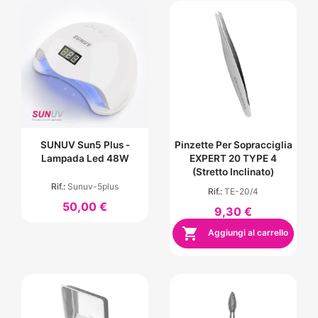
SUNUV Sun5 Plus -
Pinzette Per Sopracciglia
Lampada Led 48W
EXPERT 20 TYPE 4
(stretto Inclinato)
Rif.:
Sunuv-5plus
Rif.:
TE-20/4
50,00 €
9,30 €

Aggiungi al carrello