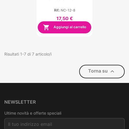
Rif.:
NC-12-8
17,50 €

Aggiungi al carrello
Risultati 1-7 di 7 articolo/i

Torna su
NEWSLETTER
Ultime novità e offerte speciali