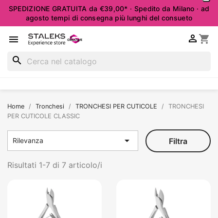
SPEDIZIONE GRATUITA da €39,00* · Spedito da Milano · ad
agosto tempi di consegna più lunghi del consueto

shopping_cart

search
Home
Tronchesi
TRONCHESI PER CUTICOLE
TRONCHESI
PER CUTICOLE CLASSIC

Filtra
Rilevanza
Risultati 1-7 di 7 articolo/i