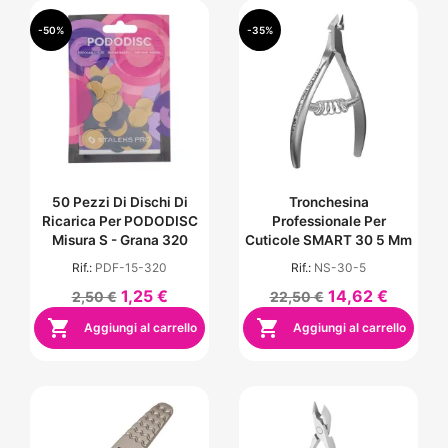
-50%
-35%
50 Pezzi Di Dischi Di
Tronchesina
Ricarica Per PODODISC
Professionale Per
Misura S - Grana 320
Cuticole SMART 30 5 Mm
Rif.:
PDF-15-320
Rif.:
NS-30-5
1,25 €
14,62 €
2,50 €
22,50 €


Aggiungi al carrello
Aggiungi al carrello