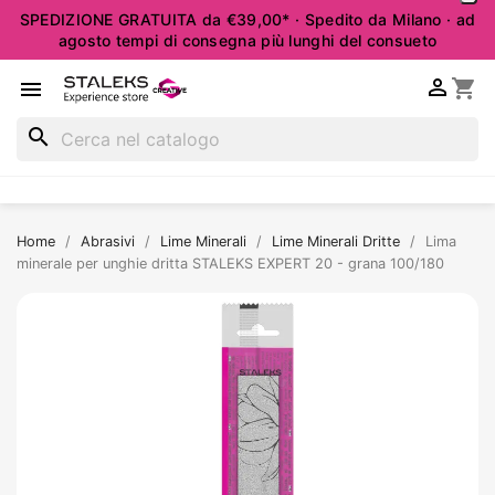
SPEDIZIONE GRATUITA da €39,00* · Spedito da Milano · ad
agosto tempi di consegna più lunghi del consueto

shopping_cart

search
Home
Abrasivi
Lime Minerali
Lime Minerali Dritte
Lima
minerale per unghie dritta STALEKS EXPERT 20 - grana 100/180