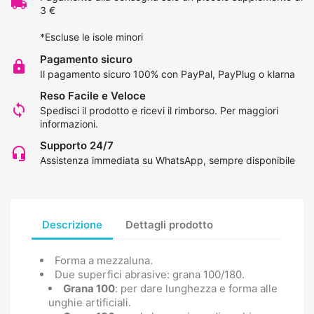
local_shipping
3 €
*Escluse le isole minori
Pagamento sicuro
lock
Il pagamento sicuro 100% con PayPal, PayPlug o klarna
Reso Facile e Veloce
loop
Spedisci il prodotto e ricevi il rimborso.
Per maggiori
informazioni
.
Supporto 24/7
headset_mic
Assistenza immediata su WhatsApp, sempre disponibile
Descrizione
Dettagli prodotto
Forma a mezzaluna.
Due superfici abrasive: grana 100/180.
Grana 100
: per dare lunghezza e forma alle
unghie artificiali.