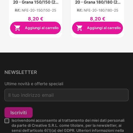
20 - Grana 150/150 (25
20 - Grana 180/180 (25
Pz)
Pz)
Rif.:
NFE-20-150/150-25
Rif.:
NFE-20-180/180-25
8,20 €
8,20 €


Aggiungi al carrello
Aggiungi al carrello
NEWSLETTER
Ultime novità e offerte speciali
Iscriviti
Iscrivendomi acconsento al trattamento dei miei dati personali
da parte di Creative S.R.L. come titolare, per la newsletter, ai
sensi dell'articolo 6(1)(a) del GDPR. Ulteriori informazioni nella