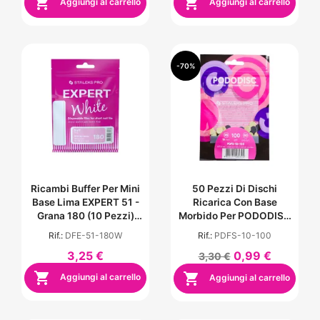


Aggiungi al carrello
Aggiungi al carrello
-70%
Ricambi Buffer Per Mini
50 Pezzi Di Dischi
Base Lima EXPERT 51 -
Ricarica Con Base
Grana 180 (10 Pezzi)
Morbido Per PODODISC
Bianco
Misura XS - Grana 100
Rif.:
DFE-51-180W
Rif.:
PDFS-10-100
3,25 €
0,99 €
3,30 €


Aggiungi al carrello
Aggiungi al carrello