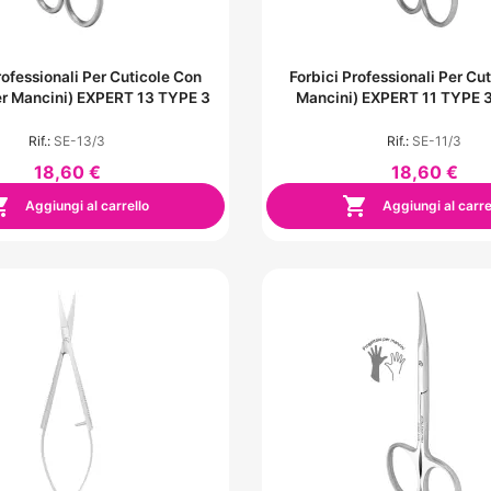
rofessionali Per Cuticole Con
Forbici Professionali Per Cut
er Mancini) EXPERT 13 TYPE 3
Mancini) EXPERT 11 TYPE 
Rif.:
SE-13/3
Rif.:
SE-11/3
18,60 €
18,60 €


Aggiungi al carrello
Aggiungi al carre