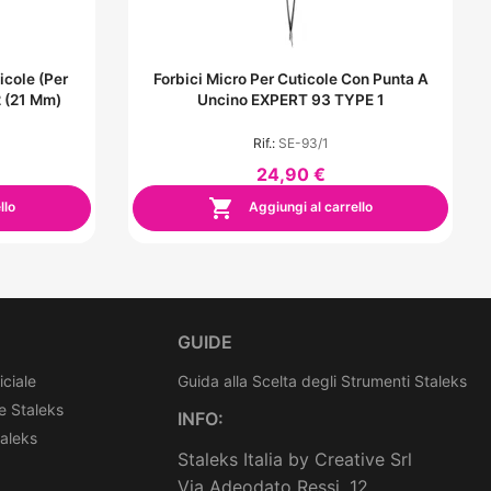
icole (per
Forbici Micro Per Cuticole Con Punta A
 (21 Mm)
Uncino EXPERT 93 TYPE 1
Rif.:
SE-93/1
24,90 €

llo
Aggiungi al carrello
GUIDE
iciale
Guida alla Scelta degli Strumenti Staleks
e Staleks
INFO:
taleks
Staleks Italia by Creative Srl
Via Adeodato Ressi, 12