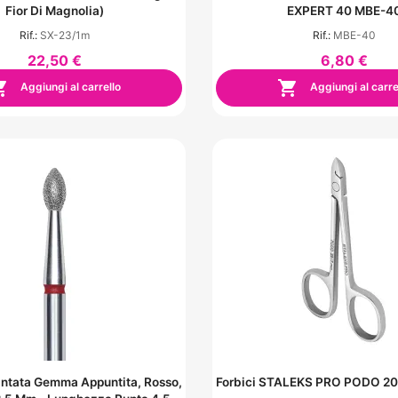
Fior Di Magnolia)
EXPERT 40 MBE-4
Rif.:
SX-23/1m
Rif.:
MBE-40
22,50 €
6,80 €


Aggiungi al carrello
Aggiungi al carre
ntata Gemma Appuntita, Rosso,
Forbici STALEKS PRO PODO 2