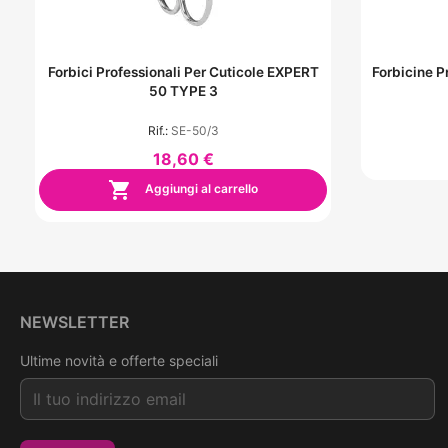
Forbici Professionali Per Cuticole EXPERT
Forbicine P
50 TYPE 3
Rif.:
SE-50/3
18,60 €

Aggiungi al carrello
NEWSLETTER
Ultime novità e offerte speciali