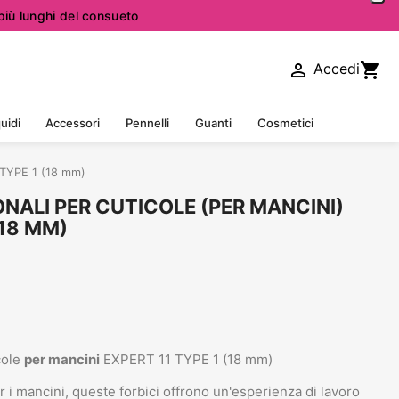
iù lunghi del consueto

shopping_cart
Accedi
uidi
Accessori
Pennelli
Guanti
Cosmetici
1 TYPE 1 (18 mm)
ONALI PER CUTICOLE (PER MANCINI)
(18 MM)
cole
per mancini
EXPERT 11 TYPE 1 (18 mm)
 i mancini, queste forbici offrono un'esperienza di lavoro