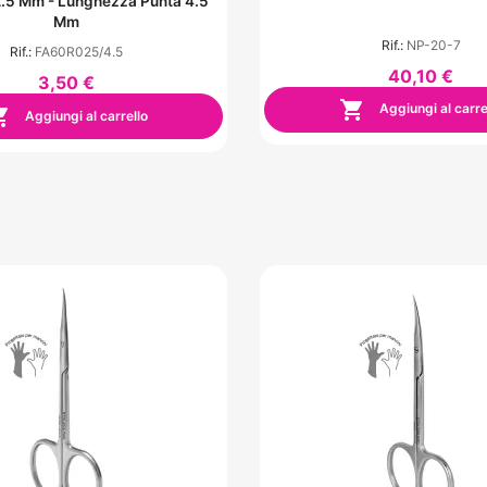
2.5 Mm - Lunghezza Punta 4.5
Mm
Rif.:
NP-20-7
Rif.:
FA60R025/4.5
40,10 €
3,50 €

Aggiungi al carre

Aggiungi al carrello