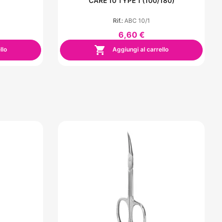
CARE 10 TYPE 1 (100/180)
Rif.:
ABC 10/1
6,60 €

llo
Aggiungi al carrello