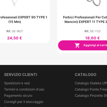
rofessionali EXPERT 90 TYPE 1
Forbici Professionali Per Cut
(15 Mm)
Mancini) EXPERT 11 TYPE 2
Rif.:
SE-90/1
Rif.:
SE-11/2
24,50 €
18,60 €

Aggiungi al carre
SERVIZIO CLIENTI
CATALOGO
Spedizioni e resi
Catalogo Staleks Uff
Termini e condizioni d'uso
Catalogo Punte Fres
Pagamento sicuro
Catalogo Pinzette S
Consigli per il stoccaggio