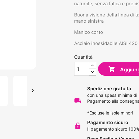
naturale, senza fatica e prec
Buona visione della linea di ta
mano sinistra
Manico corto
Acciaio inossidabile AISI 420
Quantità

Aggiungi
Spedizione gratuita

con una spesa minima di
local_shipping
Pagamento alla consegna 
*Escluse le isole minori
Pagamento sicuro
lock
Il pagamento sicuro 100%
Reso Facile e Veloce