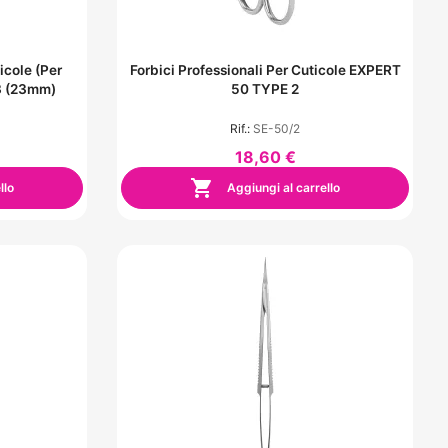
icole (per
Forbici Professionali Per Cuticole EXPERT
3 (23mm)
50 TYPE 2
Rif.:
SE-50/2
18,60 €

llo
Aggiungi al carrello