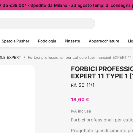
a €39,00* · Spedito da Milano · ad agosto tempi di consegna p
Spatola Pusher
Podologia
Pinzette
Apparecchiature
Liq
OLE EXPERT
Forbici professionali per cuticole (per mancini) EXPERT 1
FORBICI PROFESSI
EXPERT 11 TYPE 1 
SE-11/1
Rif.
18,60 €
IVA inclusa
Forbici professionali per cuti
Progettate specificamente per