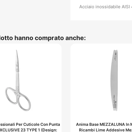
Acciaio inossidabile AISI
odotto hanno comprato anche:
essionali Per Cuticole Con Punta
Anima Base MEZZALUNA In M
EXCLUSIVE 23 TYPE 1 (Design:
Ricambi Lime Addesive Me