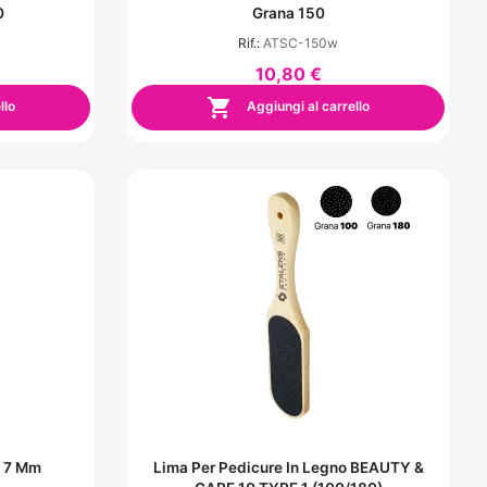
0
Grana 150
Rif.:
ATSC-150w
10,80 €

llo
Aggiungi al carrello
0 7 Mm
Lima Per Pedicure In Legno BEAUTY &