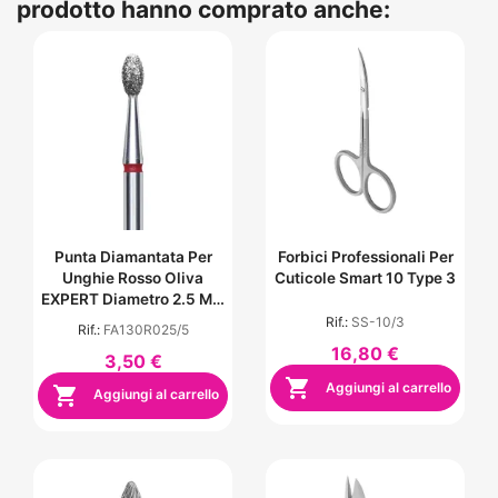
prodotto hanno comprato anche:
Punta Diamantata Per
Forbici Professionali Per
Unghie Rosso Oliva
Cuticole Smart 10 Type 3
EXPERT Diametro 2.5 Mm
/ Parte Operativa 5 Mm
Rif.:
SS-10/3
Rif.:
FA130R025/5
16,80 €
3,50 €

Aggiungi al carrello

Aggiungi al carrello