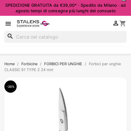
SPEDIZIONE GRATUITA da €39,00* · Spedito da Milano · ad
agosto tempi di consegna più lunghi del consueto

shopping_cart

search
Home
Forbicine
FORBICI PER UNGHIE
Forbici per unghie
CLASSIC 61 TYPE 2 24 mm
-20%