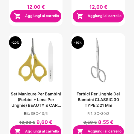
12,00 €
12,00 €


Aggiungi al carrello
Aggiungi al carrello
-20%
-10%
Set Manicure Per Bambini
Forbici Per Unghie Dei
(forbici + Lima Per
Bambini CLASSIC 30
Unghie) BEAUTY & CARE
TYPE 2 21 Mm
10 TYPE 6
Rif.:
SBC-10/6
Rif.:
SC-30/2
9,60 €
8,55 €
12,00 €
9,50 €


Aggiungi al carrello
Aggiungi al carrello