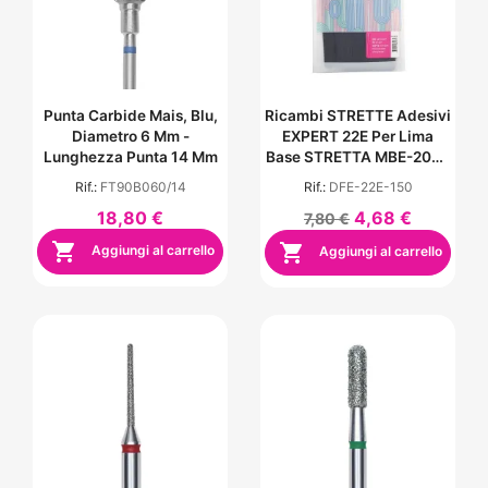
Punta Carbide Mais, Blu,
Ricambi STRETTE Adesivi
Diametro 6 Mm -
EXPERT 22E Per Lima
Lunghezza Punta 14 Mm
Base STRETTA MBE-20E -
Grana 150 (50 Pezzi)
Rif.:
FT90B060/14
Rif.:
DFE-22E-150
18,80 €
4,68 €
7,80 €


Aggiungi al carrello
Aggiungi al carrello