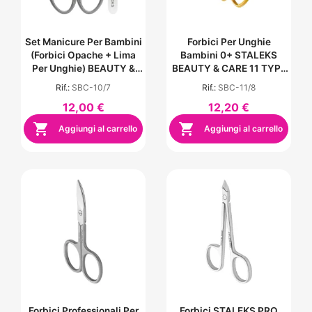
Set Manicure Per Bambini
Forbici Per Unghie
(forbici Opache + Lima
Bambini 0+ STALEKS
Per Unghie) BEAUTY &
BEAUTY & CARE 11 TYPE
CARE 10 TYPE 7
8 - Gialle
Rif.:
SBC-10/7
Rif.:
SBC-11/8
12,00 €
12,20 €


Aggiungi al carrello
Aggiungi al carrello
Forbici Professionali Per
Forbici STALEKS PRO