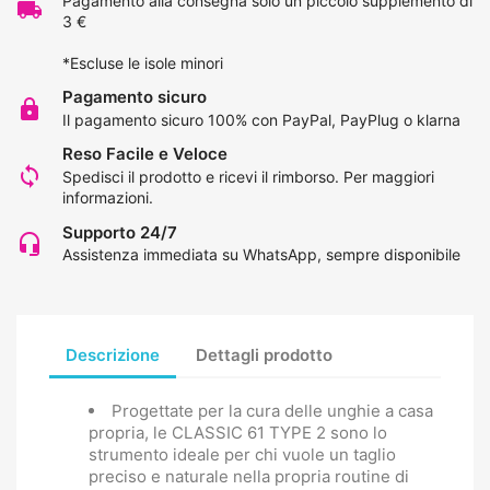
Pagamento alla consegna solo un piccolo supplemento di
local_shipping
3 €
*Escluse le isole minori
Pagamento sicuro
lock
Il pagamento sicuro 100% con PayPal, PayPlug o klarna
Reso Facile e Veloce
loop
Spedisci il prodotto e ricevi il rimborso.
Per maggiori
informazioni
.
Supporto 24/7
headset_mic
Assistenza immediata su WhatsApp, sempre disponibile
Descrizione
Dettagli prodotto
Progettate per la cura delle unghie a casa
propria, le CLASSIC 61 TYPE 2 sono lo
strumento ideale per chi vuole un taglio
preciso e naturale nella propria routine di