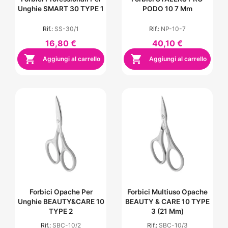
Unghie SMART 30 TYPE 1
PODO 10 7 Mm
Rif.:
SS-30/1
Rif.:
NP-10-7
16,80 €
40,10 €


Aggiungi al carrello
Aggiungi al carrello
Forbici Opache Per
Forbici Multiuso Opache
Unghie BEAUTY&CARE 10
BEAUTY & CARE 10 TYPE
TYPE 2
3 (21 Mm)
Rif.:
SBC-10/2
Rif.:
SBC-10/3