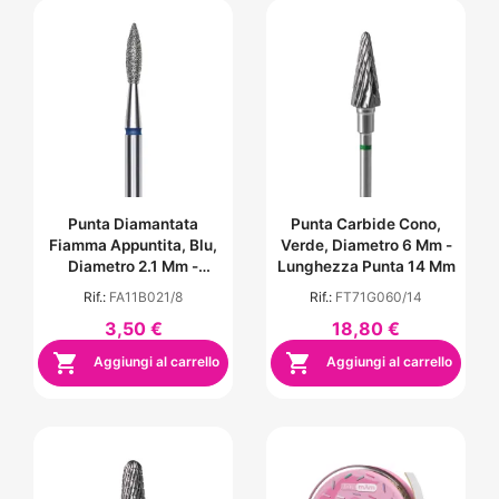
Punta Diamantata
Punta Carbide Cono,
Fiamma Appuntita, Blu,
Verde, Diametro 6 Mm -
Diametro 2.1 Mm -
Lunghezza Punta 14 Mm
Lunghezza Punta 8 Mm
Rif.:
FA11B021/8
Rif.:
FT71G060/14
3,50 €
18,80 €


Aggiungi al carrello
Aggiungi al carrello