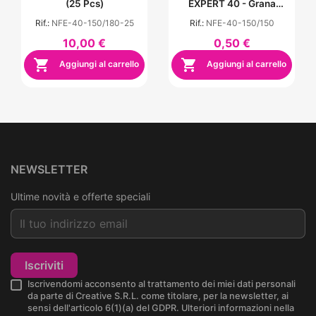
(25 Pcs)
EXPERT 40 - Grana
150/150
Rif.:
NFE-40-150/180-25
Rif.:
NFE-40-150/150
10,00 €
0,50 €


Aggiungi al carrello
Aggiungi al carrello
NEWSLETTER
Ultime novità e offerte speciali
Iscriviti
Iscrivendomi acconsento al trattamento dei miei dati personali
da parte di Creative S.R.L. come titolare, per la newsletter, ai
sensi dell'articolo 6(1)(a) del GDPR. Ulteriori informazioni nella