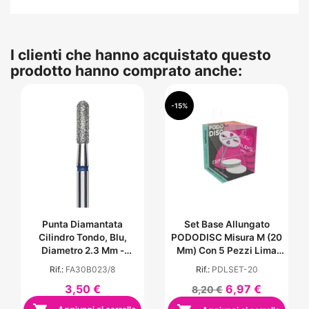
I clienti che hanno acquistato questo
prodotto hanno comprato anche:
-15%
Punta Diamantata
Set Base Allungato
Cilindro Tondo, Blu,
PODODISC Misura M (20
Diametro 2.3 Mm -
Mm) Con 5 Pezzi Lima
Lunghezza Punta 8 Mm
Monouso - Grana 180
Rif.:
FA30B023/8
Rif.:
PDLSET-20
3,50 €
6,97 €
8,20 €