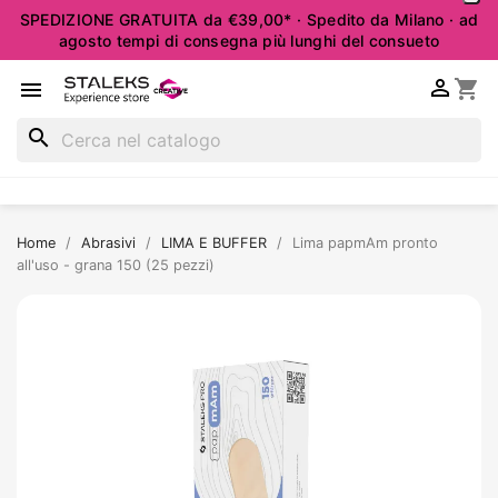
SPEDIZIONE GRATUITA da €39,00* · Spedito da Milano · ad
agosto tempi di consegna più lunghi del consueto

shopping_cart

search
Home
Abrasivi
LIMA E BUFFER
Lima papmAm pronto
all'uso - grana 150 (25 pezzi)