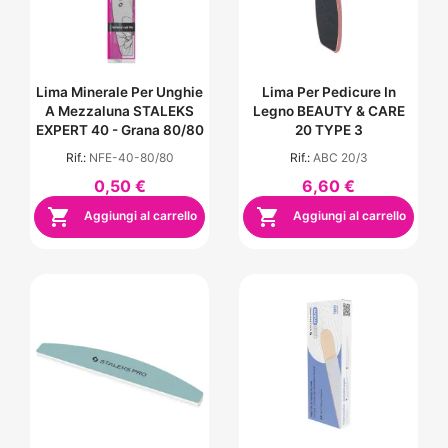
Lima Minerale Per Unghie
Lima Per Pedicure In
A Mezzaluna STALEKS
Legno BEAUTY & CARE
EXPERT 40 - Grana 80/80
20 TYPE 3
Rif.:
NFE-40-80/80
Rif.:
ABC 20/3
0,50 €
6,60 €


Aggiungi al carrello
Aggiungi al carrello