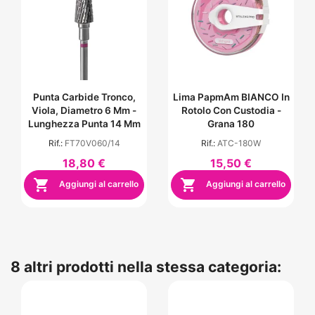
Punta Carbide Tronco,
Lima PapmAm BIANCO In
Viola, Diametro 6 Mm -
Rotolo Con Custodia -
Lunghezza Punta 14 Mm
Grana 180
Rif.:
FT70V060/14
Rif.:
ATC-180W
18,80 €
15,50 €


Aggiungi al carrello
Aggiungi al carrello
8 altri prodotti nella stessa categoria: