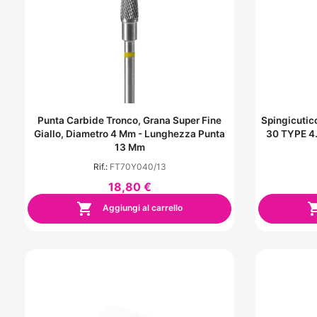
Punta Carbide Tronco, Grana Super Fine
Spingicutic
Giallo, Diametro 4 Mm - Lunghezza Punta
30 TYPE 4.
13 Mm
Rif.:
FT70Y040/13
18,80 €

Aggiungi al carrello