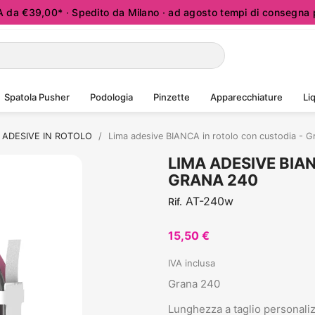
a €39,00* · Spedito da Milano · ad agosto tempi di consegna p
Spatola Pusher
Podologia
Pinzette
Apparecchiature
Liq
 ADESIVE IN ROTOLO
Lima adesive BIANCA in rotolo con custodia - G
LIMA ADESIVE BIA
GRANA 240
AT-240w
Rif.
15,50 €
IVA inclusa
Grana 240
Lunghezza a taglio personalizz