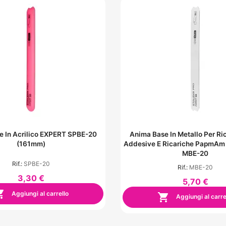
e In Acrilico EXPERT SPBE-20
Anima Base In Metallo Per R
(161mm)
Addesive E Ricariche PapmAm
MBE-20
Rif.:
SPBE-20
Rif.:
MBE-20
3,30 €
5,70 €

Aggiungi al carrello

Aggiungi al carre