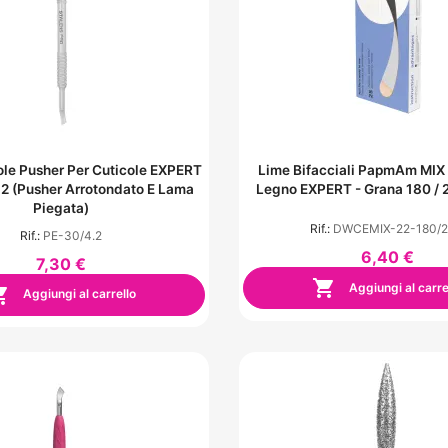
ole Pusher Per Cuticole EXPERT
Lime Bifacciali PapmAm MIX 
2 (Pusher Arrotondato E Lama
Legno EXPERT - Grana 180 / 
Piegata)
Rif.:
DWCEMIX-22-180/
Rif.:
PE-30/4.2
6,40 €
7,30 €

Aggiungi al carre

Aggiungi al carrello