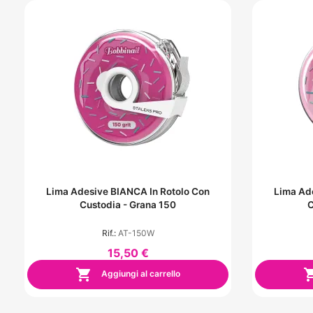
Lima Adesive BIANCA In Rotolo Con
Lima Ad
Custodia - Grana 150
C
Rif.:
AT-150W
15,50 €

Aggiungi al carrello