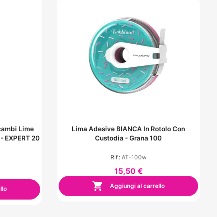
icambi Lime
Lima Adesive BIANCA In Rotolo Con
 - EXPERT 20
Custodia - Grana 100
Rif.:
AT-100w
15,50 €

Aggiungi al carrello
llo