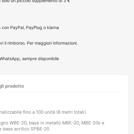
solo un piccolo supplemento di 3 €
 con PayPal, PayPlug o klarna
vi il rimborso.
Per maggiori informazioni
.
 WhatsApp, sempre disponibile
li prodotto
lizzabile fino a 100 unità (8 metri totali)
 legno WBE-20, base in metallo MBE-20, MBE-20s e
 base acrilico SPBE-20