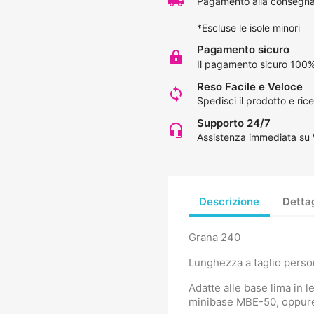
local_shipping
Pagamento alla consegna 
*Escluse le isole minori
Pagamento sicuro
lock
Il pagamento sicuro 100%
Reso Facile e Veloce
loop
Spedisci il prodotto e rice
Supporto 24/7
headset_mic
Assistenza immediata su
Descrizione
Dettag
Grana 240
Lunghezza a taglio persona
Adatte alle base lima in
minibase MBE-50, oppure