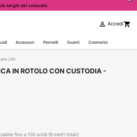
iù lunghi del consueto

shopping_cart
Accedi
uidi
Accessori
Pennelli
Guanti
Cosmetici
rana 240
NCA IN ROTOLO CON CUSTODIA -
abile fino a 100 unità (8 metri totali)