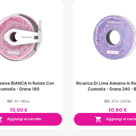
esive BIANCA In Rotolo Con
Ricarica Di Lima Adesive In 
ustodia - Grana 180
Custodia - Grana 240 - 
Rif.:
AT-180w
Rif.:
ATS-240W
15,50 €
10,80 €


Aggiungi al carrello
Aggiungi al carre