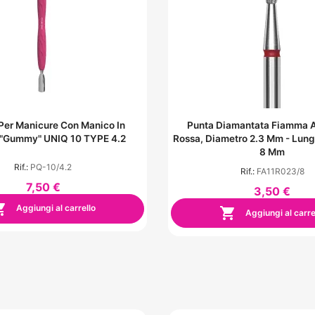
Per Manicure Con Manico In
Punta Diamantata Fiamma A
e "Gummy" UNIQ 10 TYPE 4.2
Rossa, Diametro 2.3 Mm - Lun
8 Mm
Rif.:
PQ-10/4.2
Rif.:
FA11R023/8
7,50 €
3,50 €

Aggiungi al carrello

Aggiungi al carre