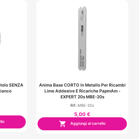
Rotolo SENZA
Anima Base CORTO In Metallo Per Ricambi
Bianco
Lime Addesive E Ricariche PapmAm -
EXPERT 20s MBE-20s
Rif.:
MBE-20s
5,00 €
llo

Aggiungi al carrello