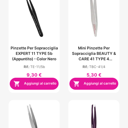
Pinzette Per Sopracciglia
Mini Pinzette Per
EXPERT 11 TYPE 5b
Sopracciglia BEAUTY &
(appuntito) - Color Nero
CARE 41 TYPE 4
(inclinato Stretto)
Rif.:
TE-11/5b
Rif.:
TBC-41/4
9,30 €
5,30 €


Aggiungi al carrello
Aggiungi al carrello