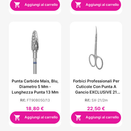


Aggiungi al carrello
Aggiungi al carrello
Punta Carbide Mais, Blu,
Forbici Professionali Per
Diametro 5 Mm -
Cuticole Con Punta A
Lunghezza Punta 13 Mm
Gancio EXCLUSIVE 21
TYPE 2 (Design: Fior Di
Rif.:
FT90B050/13
Rif.:
SX-21/2m
Magnolia)
18,80 €
22,50 €


Aggiungi al carrello
Aggiungi al carrello