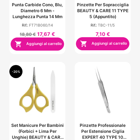
Punta Carbide Cono, Blu,
Pinzette Per Sopracciglia
Diametro 6 Mm -
BEAUTY & CARE 11 TYPE
Lunghezza Punta 14 Mm
5 (appuntito)
Rif.:
FT71B060/14
Rif.:
TBC-11/5
17,67 €
7,10 €
18,80 €


Aggiungi al carrello
Aggiungi al carrello
-20%
Set Manicure Per Bambini
Pinzette Professionale
(forbici + Lima Per
Per Estensione Ciglia
Unghie) BEAUTY & CARE
EXPERT 40 TYPE 10