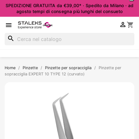
SPEDIZIONE GRATUITA da €39,00* · Spedito da Milano · ad
agosto tempi di consegna più lunghi del consueto

shopping_cart

search
Home
Pinzette
Pinzette per sopracciglia
Pinzette per
sopracciglia EXPERT 10 TYPE 12 (curvato)