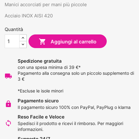
Manici accorciati per mani più piccole
Acciaio INOX AISI 420
Quantità

Aggiungi al carrello
Spedizione gratuita
con una spesa minima di 39 €*
Pagamento alla consegna solo un piccolo supplemento di
local_shipping
3 €
*Escluse le isole minori
Pagamento sicuro
lock
Il pagamento sicuro 100% con PayPal, PayPlug o klarna
Reso Facile e Veloce
loop
Spedisci il prodotto e ricevi il rimborso.
Per maggiori
informazioni
.
Supporto 24/7