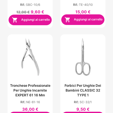
10 TYPE 6
(dritto)
Rif.:
SBC-10/6
Rif.:
TE-40/10
9,60 €
15,00 €
12,00 €


Aggiungi al carrello
Aggiungi al carrello
Tronchese Professionale
Forbici Per Unghie Dei
Per Unghie Incarnite
Bambini CLASSIC 32
EXPERT 61 16 Mm
TYPE 1
Rif.:
NE-61-16
Rif.:
SC-32/1
36,00 €
9,50 €