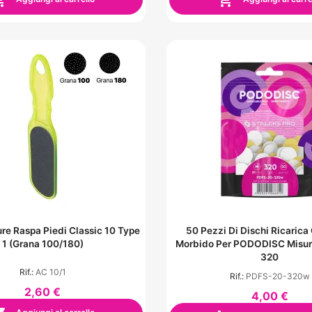


re Raspa Piedi Classic 10 Type
50 Pezzi Di Dischi Ricarica
1 (grana 100/180)
Morbido Per PODODISC Misur
320
Rif.:
AC 10/1
Rif.:
PDFS-20-320w
2,60 €
4,00 €