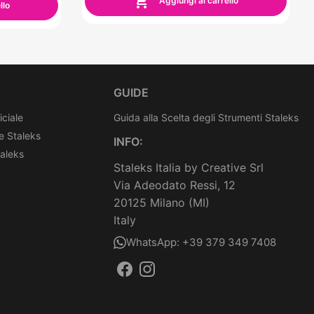

Aggiungi al carrello
llo
GUIDE
iciale
Guida alla Scelta degli Strumenti Staleks
e Staleks
INFO:
taleks
Staleks Italia by Creative Srl
Via Adeodato Ressi, 12
20125 Milano (MI)
Italy
WhatsApp: +39 379 349 7408