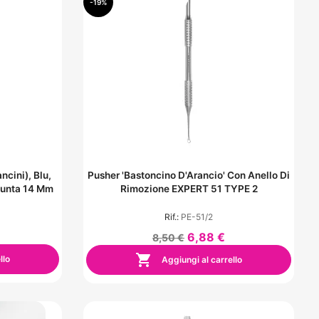
-19%
cini), Blu,
Pusher 'Bastoncino D'Arancio' Con Anello Di
Punta 14 Mm
Rimozione EXPERT 51 TYPE 2
Rif.:
PE-51/2
6,88 €
8,50 €

llo
Aggiungi al carrello