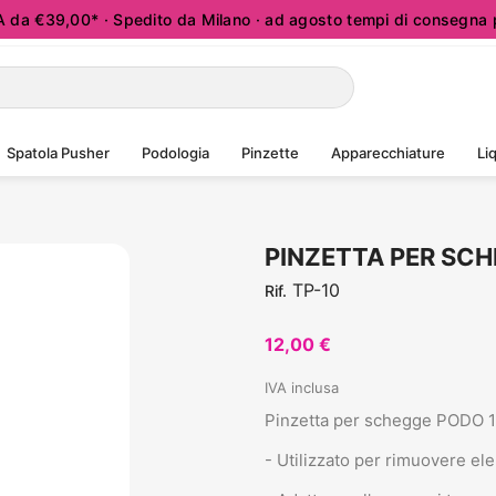
a €39,00* · Spedito da Milano · ad agosto tempi di consegna p
Spatola Pusher
Podologia
Pinzette
Apparecchiature
Liq
PINZETTA PER SC
TP-10
Rif.
12,00 €
IVA inclusa
Pinzetta per schegge PODO 
- Utilizzato per rimuovere ele