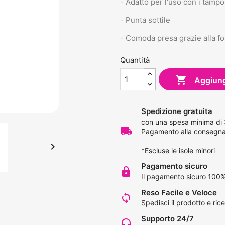
- Adatto per l'uso con i tampo
- Punta sottile
- Comoda presa grazie alla 
Quantità

Aggiungi
Spedizione gratuita
con una spesa minima di
local_shipping
Pagamento alla consegna 

*Escluse le isole minori
Pagamento sicuro
lock
Il pagamento sicuro 100%
Reso Facile e Veloce
loop
Spedisci il prodotto e rice
Supporto 24/7
headset_mic