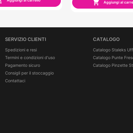

Aggiungi al carrello

Aggiungi al carre
SERVIZIO CLIENTI
CATALOGO
Spedizioni e resi
Catalogo Staleks Uff
Termini e condizioni d'uso
Catalogo Punte Fres
Pagamento sicuro
Catalogo Pinzette S
Consigli per il stoccaggio
Contattaci