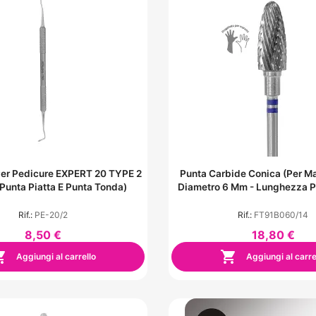
er Pedicure EXPERT 20 TYPE 2
Punta Carbide Conica (per Man
 Punta Piatta E Punta Tonda)
Diametro 6 Mm - Lunghezza 
Rif.:
PE-20/2
Rif.:
FT91B060/14
8,50 €
18,80 €


Aggiungi al carrello
Aggiungi al carre