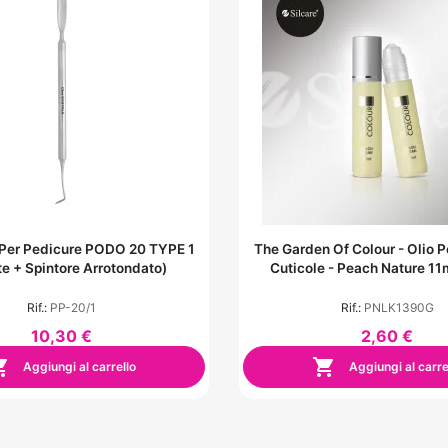
Per Pedicure PODO 20 TYPE 1
The Garden Of Colour - Olio P
te + Spintore Arrotondato)
Cuticole - Peach Nature 11m
Rif.:
PP-20/1
Rif.:
PNLK1390G
10,30 €
2,60 €


Aggiungi al carrello
Aggiungi al carre