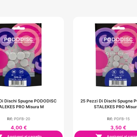
 Di Dischi Spugne PODODISC
25 Pezzi Di Dischi Spugne
ALEKES PRO Misura M
STALEKES PRO Misur
Rif.:
PDFB-20
Rif.:
PDFB-15
4,00 €
3,50 €
Aggiungi al carrello
Aggiungi al carre