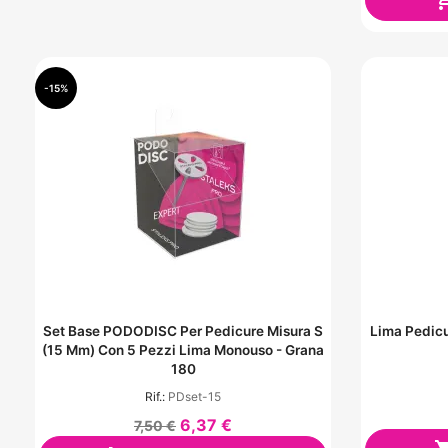
-15%
Set Base PODODISC Per Pedicure Misura S
Lima Pedicu
(15 Mm) Con 5 Pezzi Lima Monouso - Grana
180
Rif.:
PDset-15
6,37 €
7,50 €