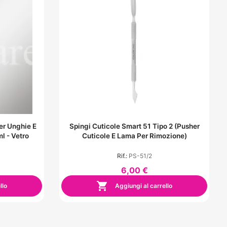
er Unghie E
Spingi Cuticole Smart 51 Tipo 2 (Pusher
l - Vetro
Cuticole E Lama Per Rimozione)
Rif.:
PS-51/2
6,00 €

llo
Aggiungi al carrello