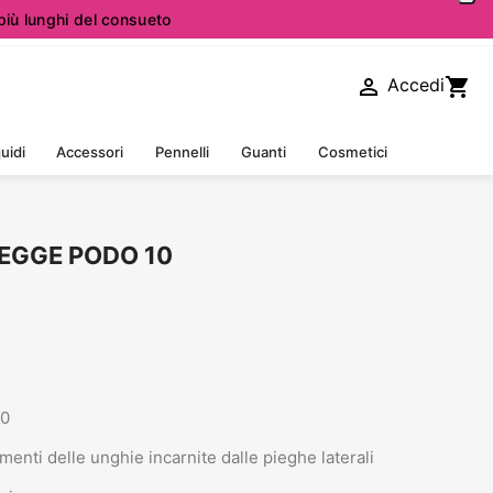
iù lunghi del consueto

shopping_cart
Accedi
uidi
Accessori
Pennelli
Guanti
Cosmetici
HEGGE PODO 10
10
menti delle unghie incarnite dalle pieghe laterali