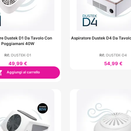
re Dustek D1 Da Tavolo Con
Aspiratore Dustek D4 Da Tavo
Poggiamani 40W
Rif.:
DUSTEK-D1
Rif.:
DUSTEK-D4
49,99 €
54,99 €

Aggiungi al carrello