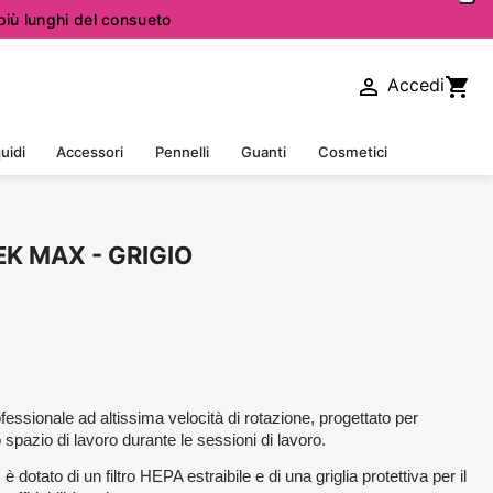
iù lunghi del consueto

shopping_cart
Accedi
uidi
Accessori
Pennelli
Guanti
Cosmetici
K MAX - GRIGIO
ssionale ad altissima velocità di rotazione, progettato per
o spazio di lavoro durante le sessioni di lavoro.
è dotato di un filtro HEPA estraibile e di una griglia protettiva per il