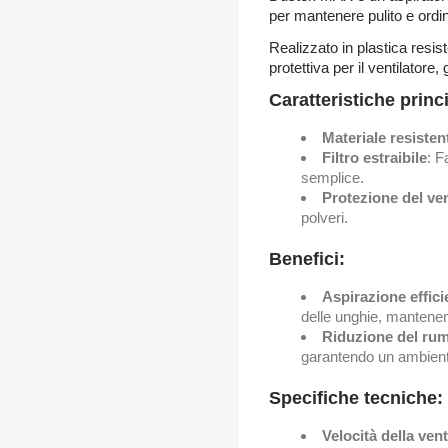
per mantenere pulito e ordina
Realizzato in plastica resist
protettiva per il ventilator
Caratteristiche princi
Materiale resisten
Filtro estraibile
: F
semplice.
Protezione del ven
polveri.
Benefici:
Aspirazione effici
delle unghie, mantenend
Riduzione del ru
garantendo un ambiente
Specifiche tecniche:
Velocità della ven