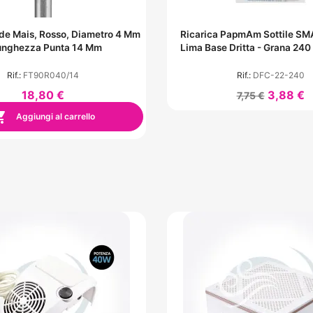
de Mais, Rosso, Diametro 4 Mm
Ricarica PapmAm Sottile SM
unghezza Punta 14 Mm
Lima Base Dritta - Grana 240
Rif.:
FT90R040/14
Rif.:
DFC-22-240
18,80 €
3,88 €
7,75 €

Aggiungi al carrello