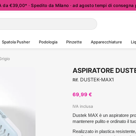
a €39,00* · Spedito da Milano · ad agosto tempi di consegna p
Spatola Pusher
Podologia
Pinzette
Apparecchiature
Liq
Grigio
ASPIRATORE DUSTE
DUSTEK-MAX1
Rif.
69,99 €
IVA inclusa
Dustek MAX è un aspiratore profe
mantenere pulito e ordinato il tu
Realizzato in plastica resistente, 