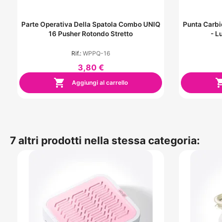
Parte Operativa Della Spatola Combo UNIQ
Punta Carbi
16 Pusher Rotondo Stretto
- L
Rif.:
WPPQ-16
3,80 €

Aggiungi al carrello
7 altri prodotti nella stessa categoria: