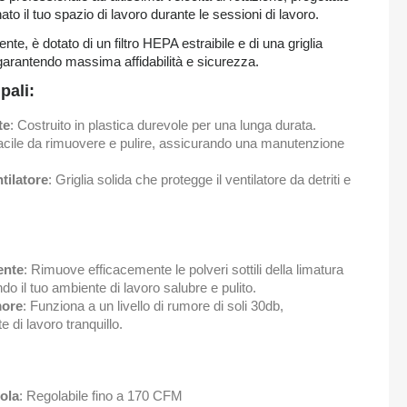
to il tuo spazio di lavoro durante le sessioni di lavoro.
ente, è dotato di un filtro HEPA estraibile e di una griglia
e, garantendo massima affidabilità e sicurezza.
pali:
te
: Costruito in plastica durevole per una lunga durata.
acile da rimuovere e pulire, assicurando una manutenzione
tilatore
: Griglia solida che protegge il ventilatore da detriti e
ente
: Rimuove efficacemente le polveri sottili della limatura
o il tuo ambiente di lavoro salubre e pulito.
more
: Funziona a un livello di rumore di soli 30db,
 di lavoro tranquillo.
tola
: Regolabile fino a 170 CFM