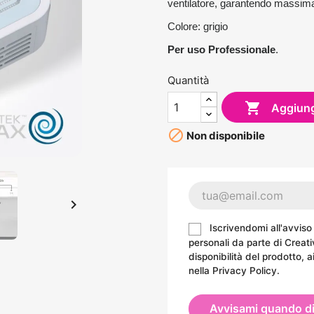
ventilatore, garantendo massima 
Colore: grigio
Per uso Professionale
.
Quantità

Aggiungi

Non disponibile

Iscrivendomi all'avviso
personali da parte di Creati
disponibilità del prodotto, a
nella
Privacy Policy
.
Avvisami quando di