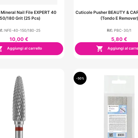
 Mineral Nail File EXPERT 40
Cuticole Pusher BEAUTY & CA
50/180 Grit (25 Pcs)
(tondo E Remover
f.:
NFE-40-150/180-25
Rif.:
PBC-30/1
10,00 €
5,80 €


Aggiungi al carrello
Aggiungi al carre
-50%