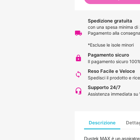
Spedizione gratuita
con una spesa minima di
local_shipping
Pagamento alla consegna 
*Escluse le isole minori
Pagamento sicuro
lock
Il pagamento sicuro 100%
Reso Facile e Veloce
loop
Spedisci il prodotto e rice
Supporto 24/7
headset_mic
Assistenza immediata su
Descrizione
Dettag
Dustek MAX è un aspiratore 