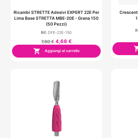
Ricambi STRETTE Adesivi EXPERT 22E Per
Crescent
Lima Base STRETTA MBE-20E - Grana 150
1
(50 Pezzi)
Ri
Rif.:
DFE-22E-150
4,68 €
7,80 €

Aggiungi al carrello