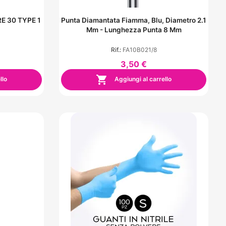
RE 30 TYPE 1
Punta Diamantata Fiamma, Blu, Diametro 2.1
)
Mm - Lunghezza Punta 8 Mm
Rif.:
FA10B021/8
3,50 €

llo
Aggiungi al carrello