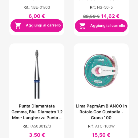
Rif.:
NBE-01/03
Rif.:
NS-50-5
6,00 €
14,62 €
22,50 €


Aggiungi al carrello
Aggiungi al carrello
Punta Diamantata
Lima PapmAm BIANCO In
Gemma, Blu, Diametro 1.2
Rotolo Con Custodia -
Mm - Lunghezza Punta 3
Grana 100
Mm
Rif.:
FA50B012/3
Rif.:
ATC-100W
3,50 €
15,50 €