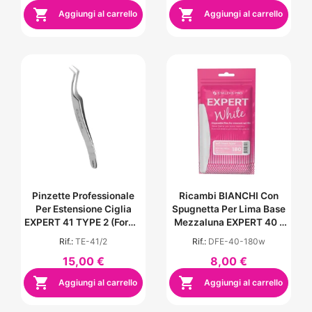


Aggiungi al carrello
Aggiungi al carrello
Pinzette Professionale
Ricambi BIANCHI Con
Per Estensione Ciglia
Spugnetta Per Lima Base
EXPERT 41 TYPE 2 (forma
Mezzaluna EXPERT 40 -
L, 40')
Grana 180 (30 Pezzi)
Rif.:
TE-41/2
Rif.:
DFE-40-180w
15,00 €
8,00 €


Aggiungi al carrello
Aggiungi al carrello