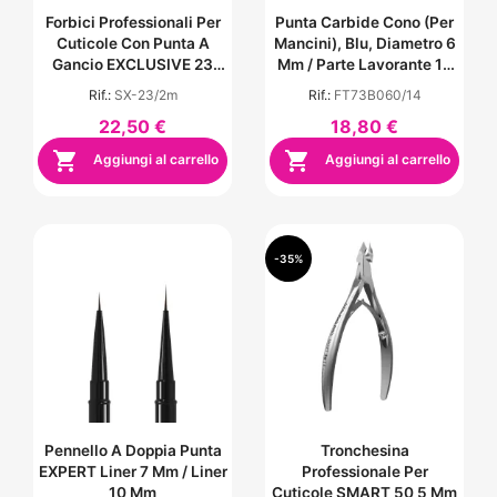
Forbici Professionali Per
Punta Carbide Cono (Per
Cuticole Con Punta A
Mancini), Blu, Diametro 6
Gancio EXCLUSIVE 23
Mm / Parte Lavorante 14
TYPE 2 (Design: Fior Di
Mm
Rif.:
SX-23/2m
Rif.:
FT73B060/14
Magnolia)
22,50 €
18,80 €


Aggiungi al carrello
Aggiungi al carrello
-35%
Pennello A Doppia Punta
Tronchesina
EXPERT Liner 7 Mm / Liner
Professionale Per
10 Mm
Cuticole SMART 50 5 Mm