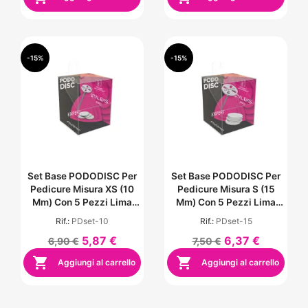
-15%
-15%
Set Base PODODISC Per
Set Base PODODISC Per
Pedicure Misura XS (10
Pedicure Misura S (15
Mm) Con 5 Pezzi Lima
Mm) Con 5 Pezzi Lima
Monouso - Grana 180
Monouso - Grana 180
Rif.:
PDset-10
Rif.:
PDset-15
5,87 €
6,37 €
6,90 €
7,50 €


Aggiungi al carrello
Aggiungi al carrello