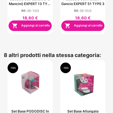
Mancini) EXPERT 13 TYPE
Gancio EXPERT 51 TYPE 3
3
Rif.:
SE-13/3
Rif.:
SE-51/3
18,60 €
18,60 €


Aggiungi al carrello
Aggiungi al carrello
8 altri prodotti nella stessa categoria:
-15%
-15%
Set Base PODODISC In
Set Base Allungato