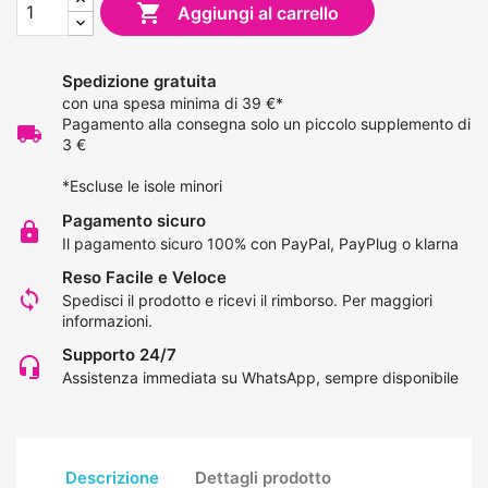

Aggiungi al carrello
Spedizione gratuita
con una spesa minima di 39 €*
Pagamento alla consegna solo un piccolo supplemento di
local_shipping
3 €
*Escluse le isole minori
Pagamento sicuro
lock
Il pagamento sicuro 100% con PayPal, PayPlug o klarna
Reso Facile e Veloce
loop
Spedisci il prodotto e ricevi il rimborso.
Per maggiori
informazioni
.
Supporto 24/7
headset_mic
Assistenza immediata su WhatsApp, sempre disponibile
Descrizione
Dettagli prodotto