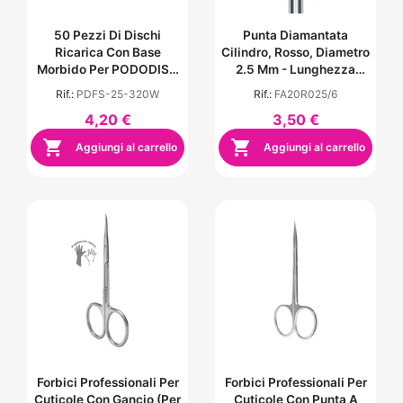
50 Pezzi Di Dischi
Punta Diamantata
Ricarica Con Base
Cilindro, Rosso, Diametro
Morbido Per PODODISC
2.5 Mm - Lunghezza
Misura L - Grana 320
Punta 6 Mm
Rif.:
PDFS-25-320W
Rif.:
FA20R025/6
4,20 €
3,50 €


Aggiungi al carrello
Aggiungi al carrello
Forbici Professionali Per
Forbici Professionali Per
Cuticole Con Gancio (per
Cuticole Con Punta A