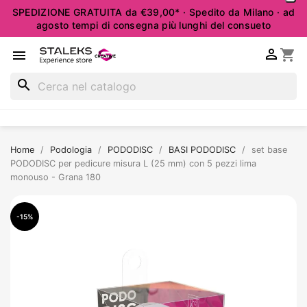
SPEDIZIONE GRATUITA da €39,00* · Spedito da Milano · ad
agosto tempi di consegna più lunghi del consueto

shopping_cart

search
Home
Podologia
PODODISC
BASI PODODISC
set base
PODODISC per pedicure misura L (25 mm) con 5 pezzi lima
monouso - Grana 180
-15%