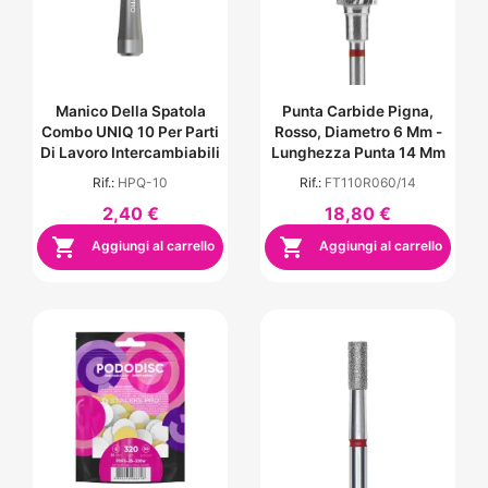
Manico Della Spatola
Punta Carbide Pigna,
Combo UNIQ 10 Per Parti
Rosso, Diametro 6 Mm -
Di Lavoro Intercambiabili
Lunghezza Punta 14 Mm
Rif.:
HPQ-10
Rif.:
FT110R060/14
2,40 €
18,80 €


Aggiungi al carrello
Aggiungi al carrello