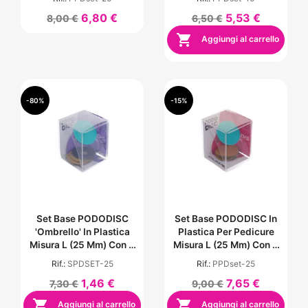
Grana 180
Grana 180
6,80 €
5,53 €
8,00 €
6,50 €

Aggiungi al carrello
-80%
-15%
Set Base PODODISC
Set Base PODODISC In
'Ombrello' In Plastica
Plastica Per Pedicure
Misura L (25 Mm) Con 5
Misura L (25 Mm) Con 5
Pezzi Lima Monouso -
Pezzi Lima Monouso -
Rif.:
SPDSET-25
Rif.:
PPDset-25
Grana 180
Grana 180
1,46 €
7,65 €
7,30 €
9,00 €


Aggiungi al carrello
Aggiungi al carrello