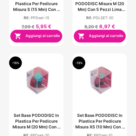
Plastica Per Pedicure
PODODISC Misura M (20
Misura S (15 Mm) Con 5
Mm) Con 5 Pezzi Lima
Pezzi Lima Monouso -
Monouso - Grana 180
Rif.:
PPDset-15
Rif.:
PDLSET-20
Grana 180
5,95 €
6,97 €
7,00 €
8,20 €


Aggiungi al carrello
Aggiungi al carrello
-15%
-15%
Set Base PODODISC In
Set Base PODODISC In
Plastica Per Pedicure
Plastica Per Pedicure
Misura M (20 Mm) Con 5
Misura XS (10 Mm) Con 5
Pezzi Lima Monouso -
Pezzi Lima Monouso -
Rif.:
PPDset-20
Rif.:
PPDset-10