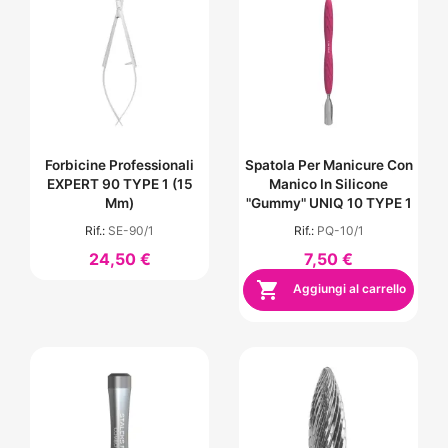
Forbicine Professionali
Spatola Per Manicure Con
EXPERT 90 TYPE 1 (15
Manico In Silicone
Mm)
"Gummy" UNIQ 10 TYPE 1
Rif.:
SE-90/1
Rif.:
PQ-10/1
24,50 €
7,50 €

Aggiungi al carrello