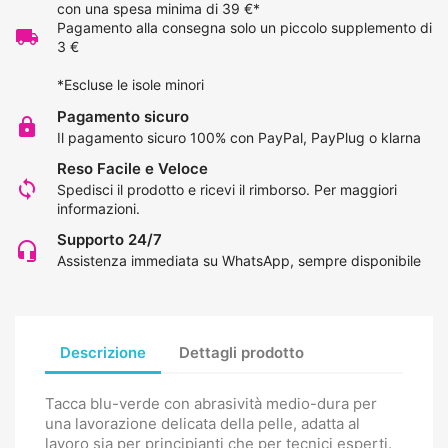
con una spesa minima di 39 €*
Pagamento alla consegna solo un piccolo supplemento di
local_shipping
3 €
*Escluse le isole minori
Pagamento sicuro
lock
Il pagamento sicuro 100% con PayPal, PayPlug o klarna
Reso Facile e Veloce
loop
Spedisci il prodotto e ricevi il rimborso.
Per maggiori
informazioni
.
Supporto 24/7
headset_mic
Assistenza immediata su WhatsApp, sempre disponibile
Descrizione
Dettagli prodotto
Tacca blu-verde con abrasività medio-dura per
una lavorazione delicata della pelle, adatta al
lavoro sia per principianti che per tecnici esperti.