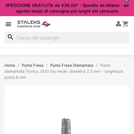
SPEDIZIONE GRATUITA da €39,00* · Spedito da Milano · ad
agosto tempi di consegna più lunghi del consueto

shopping_cart

search
Home
Punte Fresa
Punte Frese Diamantata
Punta
diamantata Tronco, DUO blu verde, diametro 2.5 mm - lunghezza
punta 8 mm