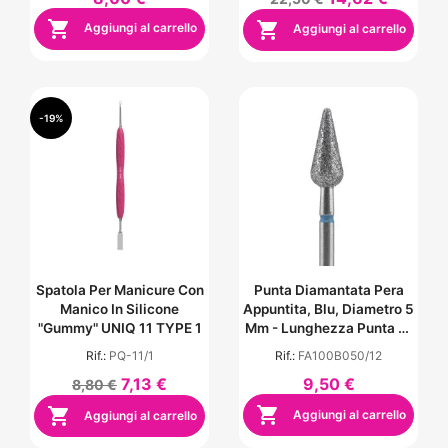


Aggiungi al carrello
Aggiungi al carrello
-19%
Spatola Per Manicure Con
Punta Diamantata Pera
Manico In Silicone
Appuntita, Blu, Diametro 5
"Gummy" UNIQ 11 TYPE 1
Mm - Lunghezza Punta 12
Mm
Rif.:
PQ-11/1
Rif.:
FA100B050/12
7,13 €
9,50 €
8,80 €


Aggiungi al carrello
Aggiungi al carrello