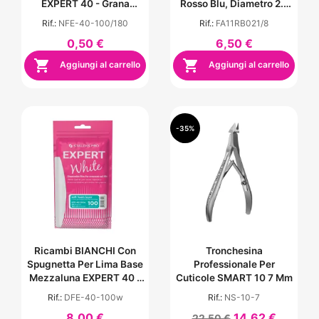
EXPERT 40 - Grana
Rosso Blu, Diametro 2.1
100/180
Mm - Lunghezza Punta 8
Rif.:
NFE-40-100/180
Rif.:
FA11RB021/8
Mm
0,50 €
6,50 €


Aggiungi al carrello
Aggiungi al carrello
-35%
Ricambi BIANCHI Con
Tronchesina
Spugnetta Per Lima Base
Professionale Per
Mezzaluna EXPERT 40 -
Cuticole SMART 10 7 Mm
Grana 100 (30 Pezzi)
Rif.:
DFE-40-100w
Rif.:
NS-10-7
8,00 €
14,62 €
22,50 €