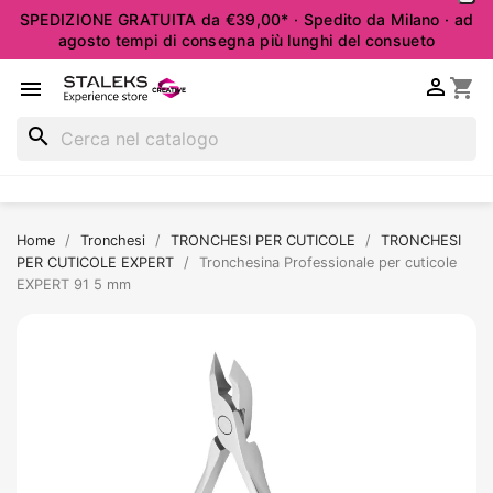
SPEDIZIONE GRATUITA da €39,00* · Spedito da Milano · ad
agosto tempi di consegna più lunghi del consueto

shopping_cart

search
Home
Tronchesi
TRONCHESI PER CUTICOLE
TRONCHESI
PER CUTICOLE EXPERT
Tronchesina Professionale per cuticole
EXPERT 91 5 mm