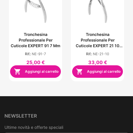
Tronchesina
Tronchesina
Professionale Per
Professionale Per
Cuticole EXPERT 91 7 Mm
Cuticole EXPERT 21 10
Mm
Rif.:
NE-91-7
Rif.:
NE-21-10
25,00 €
33,00 €


Aggiungi al carrello
Aggiungi al carrello
NEWSLETTER
Ultime novità e offerte speciali