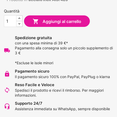
Quantità

Aggiungi al carrello
Spedizione gratuita
con una spesa minima di 39 €*
Pagamento alla consegna solo un piccolo supplemento di
local_shipping
3 €
*Escluse le isole minori
Pagamento sicuro
lock
Il pagamento sicuro 100% con PayPal, PayPlug o klarna
Reso Facile e Veloce
loop
Spedisci il prodotto e ricevi il rimborso.
Per maggiori
informazioni
.
Supporto 24/7
headset_mic
Assistenza immediata su WhatsApp, sempre disponibile