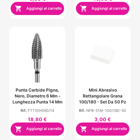


Aggiungi al carrello
Aggiungi al carrello
Punta Carbide Pigna,
Mini Abrasivo
Nero, Diametro 6 Mm -
Rettangolare Grana
Lunghezza Punta 14 Mm
100/180 - Set Da 50 Pz
Rif.:
FT110H060/14
Rif.:
NFB-51M-100/180-50
18,80 €
3,00 €


Aggiungi al carrello
Aggiungi al carrello