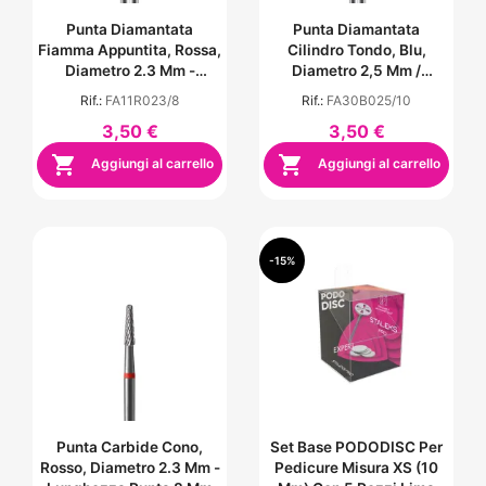
Punta Diamantata
Punta Diamantata
Fiamma Appuntita, Rossa,
Cilindro Tondo, Blu,
Diametro 2.3 Mm -
Diametro 2,5 Mm /
Lunghezza Punta 8 Mm
Lunghezza Punta 10 Mm
Rif.:
FA11R023/8
Rif.:
FA30B025/10
3,50 €
3,50 €


Aggiungi al carrello
Aggiungi al carrello
-15%
Punta Carbide Cono,
Set Base PODODISC Per
Rosso, Diametro 2.3 Mm -
Pedicure Misura XS (10