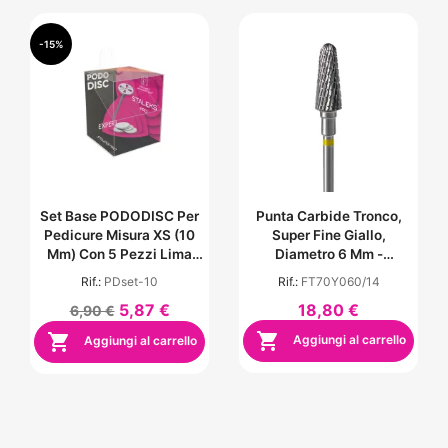
-15%
Set Base PODODISC Per
Punta Carbide Tronco,
Pedicure Misura XS (10
Super Fine Giallo,
Mm) Con 5 Pezzi Lima
Diametro 6 Mm -
Monouso - Grana 180
Lunghezza Punta 14 Mm
Rif.:
PDset-10
Rif.:
FT70Y060/14
5,87 €
18,80 €
6,90 €


Aggiungi al carrello
Aggiungi al carrello