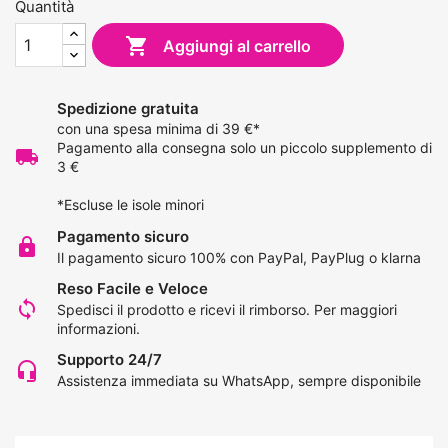
Quantità

Aggiungi al carrello
Spedizione gratuita
con una spesa minima di 39 €*
Pagamento alla consegna solo un piccolo supplemento di
local_shipping
3 €
*Escluse le isole minori
Pagamento sicuro
lock
Il pagamento sicuro 100% con PayPal, PayPlug o klarna
Reso Facile e Veloce
loop
Spedisci il prodotto e ricevi il rimborso.
Per maggiori
informazioni
.
Supporto 24/7
headset_mic
Assistenza immediata su WhatsApp, sempre disponibile