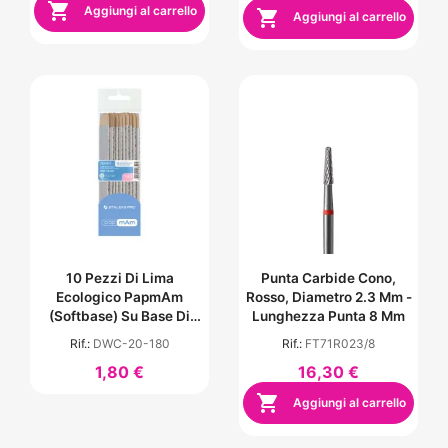

Aggiungi al carrello

Aggiungi al carrello
10 Pezzi Di Lima
Punta Carbide Cono,
Ecologico PapmAm
Rosso, Diametro 2.3 Mm -
(Softbase) Su Base Di
Lunghezza Punta 8 Mm
Legno SMART - Grana
Rif.:
DWC-20-180
Rif.:
FT71R023/8
180
1,80 €
16,30 €

Aggiungi al carrello