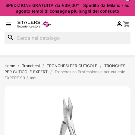
SPEDIZIONE GRATUITA da €39,00* · Spedito da Milano · ad
agosto tempi di consegna più lunghi del consueto

shopping_cart

search
Home
Tronchesi
TRONCHESI PER CUTICOLE
TRONCHESI
PER CUTICOLE EXPERT
Tronchesina Professionale per cuticole
EXPERT 90 3 mm