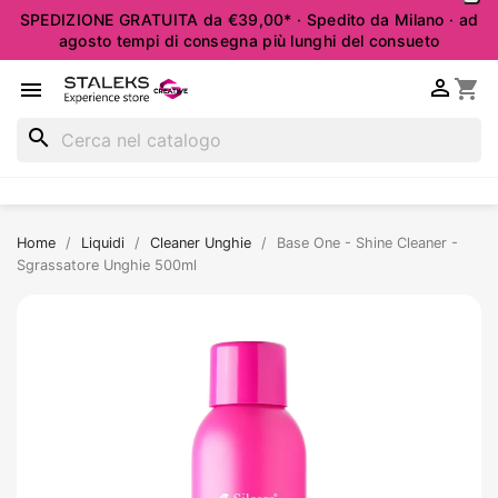
SPEDIZIONE GRATUITA da €39,00* · Spedito da Milano · ad
agosto tempi di consegna più lunghi del consueto

shopping_cart

search
Home
Liquidi
Cleaner Unghie
Base One - Shine Cleaner -
Sgrassatore Unghie 500ml