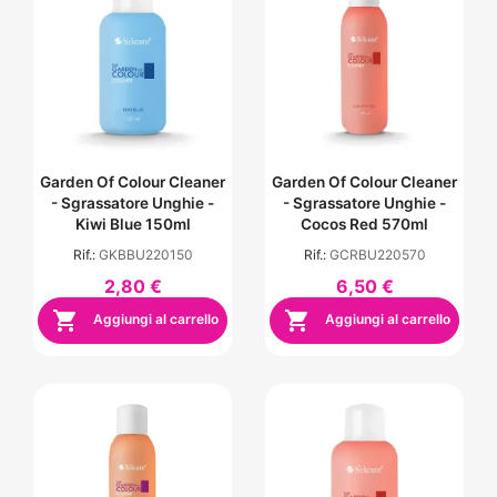
Garden Of Colour Cleaner
Garden Of Colour Cleaner
- Sgrassatore Unghie -
- Sgrassatore Unghie -
Kiwi Blue 150ml
Cocos Red 570ml
Rif.:
GKBBU220150
Rif.:
GCRBU220570
2,80 €
6,50 €


Aggiungi al carrello
Aggiungi al carrello