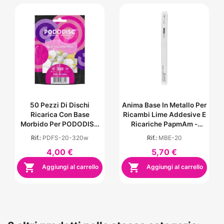
50 Pezzi Di Dischi
Anima Base In Metallo Per
Ricarica Con Base
Ricambi Lime Addesive E
Morbido Per PODODISC
Ricariche PapmAm -
Misura M - Grana 320
EXPERT 20 MBE-20
Rif.:
PDFS-20-320w
Rif.:
MBE-20
4,00 €
5,70 €


Aggiungi al carrello
Aggiungi al carrello