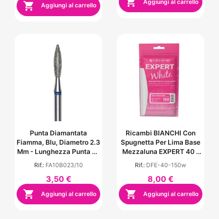

Aggiungi al carrello

Aggiungi al carrello
Punta Diamantata
Ricambi BIANCHI Con
Fiamma, Blu, Diametro 2.3
Spugnetta Per Lima Base
Mm - Lunghezza Punta 10
Mezzaluna EXPERT 40 -
Mm
Grana 150 (30 Pezzi)
Rif.:
FA10B023/10
Rif.:
DFE-40-150w
3,50 €
8,00 €


Aggiungi al carrello
Aggiungi al carrello