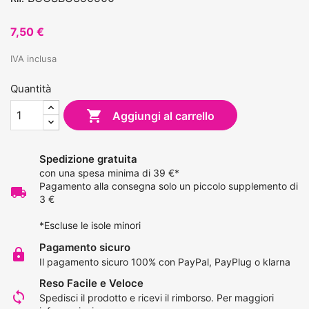
7,50 €
IVA inclusa
Quantità

Aggiungi al carrello
Spedizione gratuita
con una spesa minima di 39 €*
Pagamento alla consegna solo un piccolo supplemento di
local_shipping
3 €
*Escluse le isole minori
Pagamento sicuro
lock
Il pagamento sicuro 100% con PayPal, PayPlug o klarna
Reso Facile e Veloce
loop
Spedisci il prodotto e ricevi il rimborso.
Per maggiori