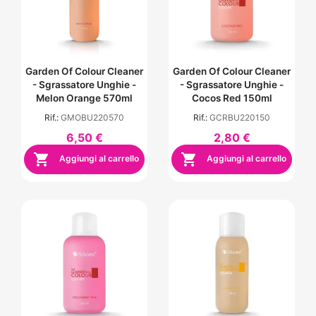
Garden Of Colour Cleaner
Garden Of Colour Cleaner
- Sgrassatore Unghie -
- Sgrassatore Unghie -
Melon Orange 570ml
Cocos Red 150ml
Rif.:
GMOBU220570
Rif.:
GCRBU220150
6,50 €
2,80 €


Aggiungi al carrello
Aggiungi al carrello