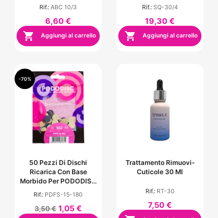
Rif.:
ABC 10/3
Rif.:
SQ-30/4
6,60 €
19,30 €


Aggiungi al carrello
Aggiungi al carrello
-70%
50 Pezzi Di Dischi
Trattamento Rimuovi-
Ricarica Con Base
Cuticole 30 Ml
Morbido Per PODODISC
Misura S - Grana 180
Rif.:
RT-30
Rif.:
PDFS-15-180
7,50 €
1,05 €
3,50 €