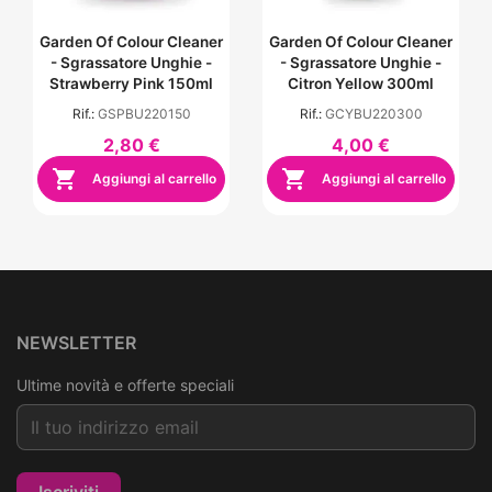
Garden Of Colour Cleaner
Garden Of Colour Cleaner
- Sgrassatore Unghie -
- Sgrassatore Unghie -
Strawberry Pink 150ml
Citron Yellow 300ml
Rif.:
GSPBU220150
Rif.:
GCYBU220300
2,80 €
4,00 €


Aggiungi al carrello
Aggiungi al carrello
NEWSLETTER
Ultime novità e offerte speciali
Iscriviti