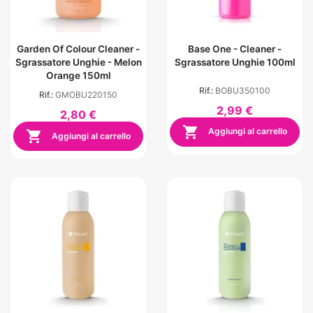
Garden Of Colour Cleaner -
Base One - Cleaner -
Sgrassatore Unghie - Melon
Sgrassatore Unghie 100ml
Orange 150ml
Rif.:
BOBU350100
Rif.:
GMOBU220150
2,99 €
2,80 €

Aggiungi al carrello

Aggiungi al carrello