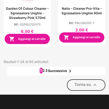
Garden Of Colour Cleaner -
Nailo - Cleaner Pro-Vita -
Sgrassatore Unghie -
Sgrassatore Unghie 90ml
Strawberry Pink 570ml
Rif.:
PBU360091-T
Rif.:
GSPBU220570
2,00 €
6,50 €

Aggiungi al carrello

Aggiungi al carrello
Risultati 1-24 di 60 articolo/i
1

2
3
Successivo

Torna su