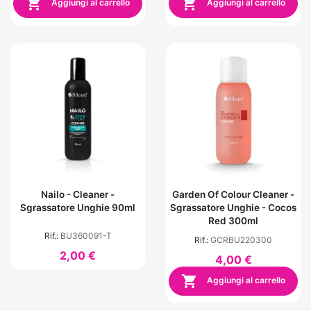


Aggiungi al carrello
Aggiungi al carrello
Nailo - Cleaner -
Garden Of Colour Cleaner -
Sgrassatore Unghie 90ml
Sgrassatore Unghie - Cocos
Red 300ml
Rif.:
BU360091-T
Rif.:
GCRBU220300
2,00 €
4,00 €

Aggiungi al carrello