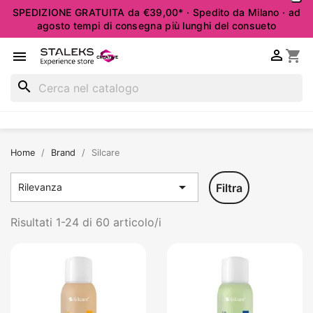
SPEDIZIONE GRATUITA da €39,00* · Spedito da Milano · ad
agosto tempi di consegna più lunghi del consueto

shopping_cart

search
Home
Brand
Silcare

Filtra
Rilevanza
Risultati 1-24 di 60 articolo/i