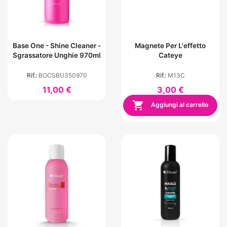
Base One - Shine Cleaner -
Magnete Per L'effetto
Sgrassatore Unghie 970ml
Cateye
Rif.:
BOCSBU350970
Rif.:
M13C
11,00 €
3,00 €

Aggiungi al carrello