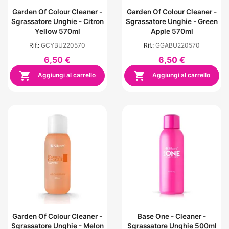
Garden Of Colour Cleaner -
Garden Of Colour Cleaner -
Sgrassatore Unghie - Citron
Sgrassatore Unghie - Green
Yellow 570ml
Apple 570ml
Rif.:
GCYBU220570
Rif.:
GGABU220570
6,50 €
6,50 €


Aggiungi al carrello
Aggiungi al carrello
Garden Of Colour Cleaner -
Base One - Cleaner -
Sgrassatore Unghie - Melon
Sgrassatore Unghie 500ml