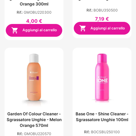
Orange 300ml
Rif.:
BOBU350500
Rif.:
GMOBU220300
7,19 €
4,00 €

Aggiungi al carrello

Aggiungi al carrello
Garden Of Colour Cleaner -
Base One - Shine Cleaner -
Sgrassatore Unghie - Melon
Sgrassatore Unghie 100ml
Orange 570ml
Rif.:
BOCSBU250100
Rif.:
GMOBU220570