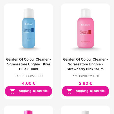
Garden Of Colour Cleaner -
Garden Of Colour Cleaner -
Sgrassatore Unghie - Kiwi
Sgrassatore Unghie -
Blue 300ml
Strawberry Pink 150ml
Rif.:
GKBBU220300
Rif.:
GSPBU220150
4,00 €
2,80 €


Aggiungi al carrello
Aggiungi al carrello