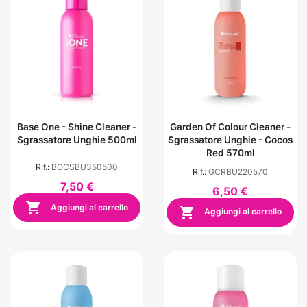
Base One - Shine Cleaner -
Garden Of Colour Cleaner -
Sgrassatore Unghie 500ml
Sgrassatore Unghie - Cocos
Red 570ml
Rif.:
BOCSBU350500
Rif.:
GCRBU220570
7,50 €
6,50 €

Aggiungi al carrello

Aggiungi al carrello