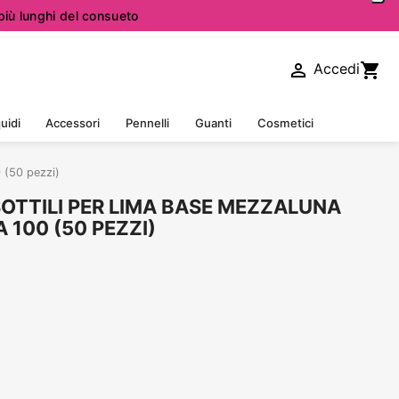
iù lunghi del consueto

shopping_cart
Accedi
uidi
Accessori
Pennelli
Guanti
Cosmetici
 (50 pezzi)
SOTTILI PER LIMA BASE MEZZALUNA
 100 (50 PEZZI)