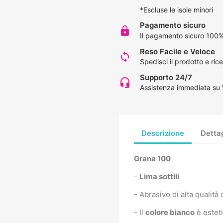
*Escluse le isole minori
Pagamento sicuro
lock
Il pagamento sicuro 100%
Reso Facile e Veloce
loop
Spedisci il prodotto e rice
Supporto 24/7
headset_mic
Assistenza immediata su
Descrizione
Dettag
Grana 100
-
Lima sottili
- Abrasivo di alta qualit
- Il
colore bianco
è esteti