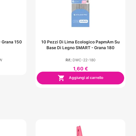
10 Pezzi Di Lima Ecologico PapmAm Su
Base Di Legno SMART - Grana 180
W
Rif.:
DWC-22-180
1,60 €

Aggiungi al carrello