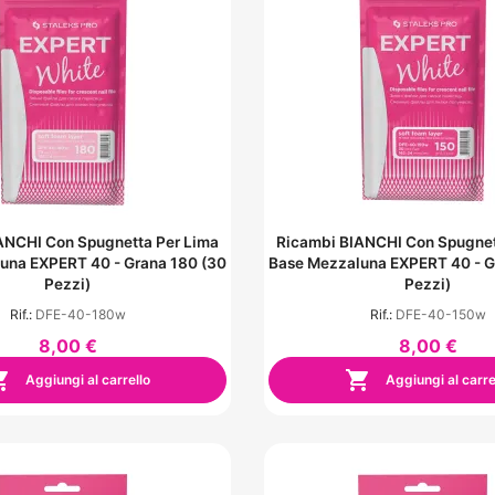
ANCHI Con Spugnetta Per Lima
Ricambi BIANCHI Con Spugnet
una EXPERT 40 - Grana 180 (30
Base Mezzaluna EXPERT 40 - G
Pezzi)
Pezzi)
Rif.:
DFE-40-180w
Rif.:
DFE-40-150w
8,00 €
8,00 €


Aggiungi al carrello
Aggiungi al carre