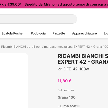
a €39,00* · Spedito da Milano · ad agosto tempi di consegna p
Spatola Pusher
Podologia
Pinzette
Apparecchiature
Liq
Ricambi BIANCHI sottili per Lima base mezzaluna EXPERT 42 - Grana 100
RICAMBI BIANCHI 
EXPERT 42 - GRANA
DFE-42-100w
Rif.
11,80 €
IVA inclusa
Grana 100
-
Lima sottili