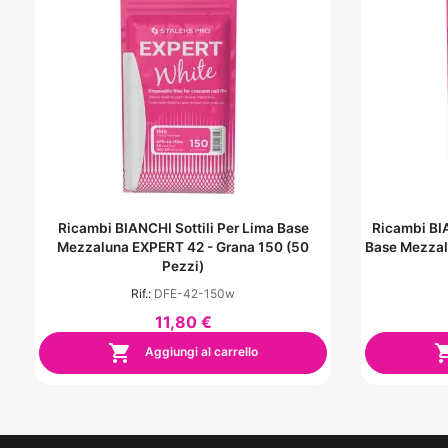
Ricambi BIANCHI Sottili Per Lima Base
Ricambi BI
Mezzaluna EXPERT 42 - Grana 150 (50
Base Mezzal
Pezzi)
Rif.:
DFE-42-150w
11,80 €

Aggiungi al carrello