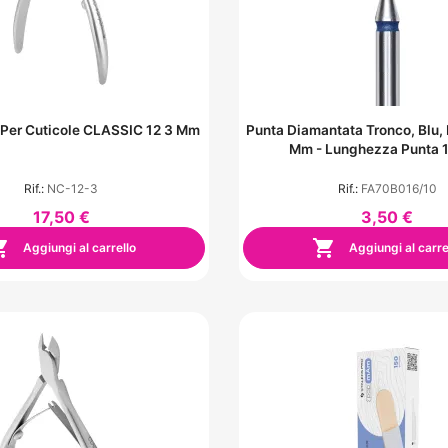
 Per Cuticole CLASSIC 12 3 Mm
Punta Diamantata Tronco, Blu, 
Mm - Lunghezza Punta 
Rif.:
NC-12-3
Rif.:
FA70B016/10
17,50 €
3,50 €


Aggiungi al carrello
Aggiungi al carre