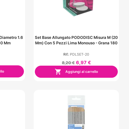
Diametro 1.6
Set Base Allungato PODODISC Misura M (20
10 Mm
Mm) Con 5 Pezzi Lima Monouso - Grana 180
Rif.:
PDLSET-20
6,97 €
8,20 €

llo
Aggiungi al carrello