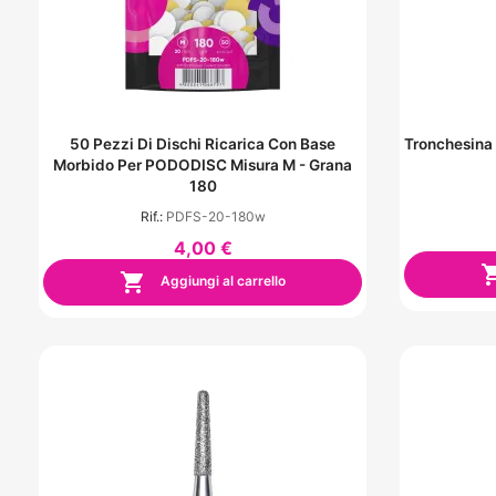
50 Pezzi Di Dischi Ricarica Con Base
Tronchesina
Morbido Per PODODISC Misura M - Grana
180
Rif.:
PDFS-20-180w
4,00 €

Aggiungi al carrello