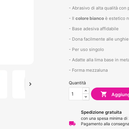
- Abrasivo di alta qualità con
- Il
colore bianco
è estetico n
- Base adesiva affidabile
- Dona facilmente alle unghie
- Per uso singolo
- Adatte alla lima base in met
- Forma mezzaluna
Quantità


Aggiungi
Spedizione gratuita
con una spesa minima di
local_shipping
Pagamento alla consegna 