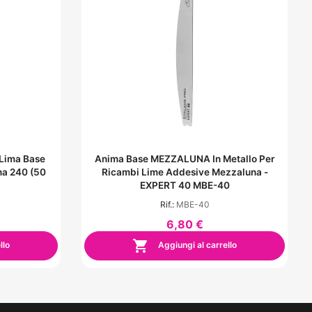
 Lima Base
Anima Base MEZZALUNA In Metallo Per
na 240 (50
Ricambi Lime Addesive Mezzaluna -
EXPERT 40 MBE-40
Rif.:
MBE-40
6,80 €

llo
Aggiungi al carrello