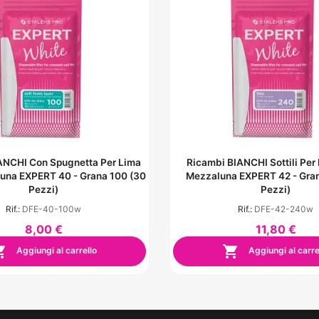
ANCHI Con Spugnetta Per Lima
Ricambi BIANCHI Sottili Per
una EXPERT 40 - Grana 100 (30
Mezzaluna EXPERT 42 - Gra
Pezzi)
Pezzi)
Rif.:
DFE-40-100w
Rif.:
DFE-42-240w
8,00 €
11,80 €


Aggiungi al carrello
Aggiungi al carre