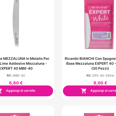
e MEZZALUNA In Metallo Per
Ricambi BIANCHI Con Spugnet
Lime Addesive Mezzaluna -
Base Mezzaluna EXPERT 40 -
EXPERT 40 MBE-40
(30 Pezzi)
Rif.:
MBE-40
Rif.:
DFE-40-240w
6,80 €
8,00 €


Aggiungi al carrello
Aggiungi al carre