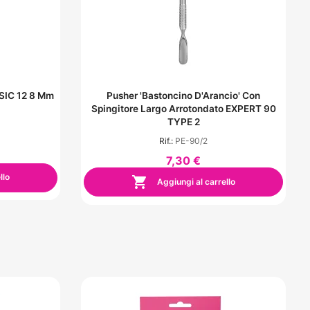
SSIC 12 8 Mm
Pusher 'Bastoncino D'Arancio' Con
Spingitore Largo Arrotondato EXPERT 90
TYPE 2
Rif.:
PE-90/2
7,30 €
llo

Aggiungi al carrello