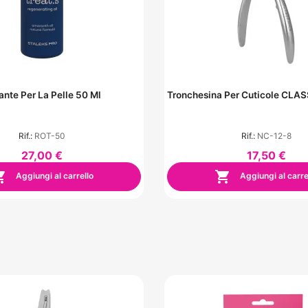
ante Per La Pelle 50 Ml
Tronchesina Per Cuticole CLA
Rif.:
ROT-50
Rif.:
NC-12-8
27,00 €
17,50 €


Aggiungi al carrello
Aggiungi al carre