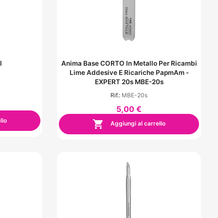
l
Anima Base CORTO In Metallo Per Ricambi
Lime Addesive E Ricariche PapmAm -
EXPERT 20s MBE-20s
Rif.:
MBE-20s
5,00 €
llo

Aggiungi al carrello