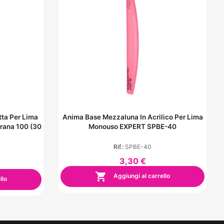
ta Per Lima
Anima Base Mezzaluna In Acrilico Per Lima
rana 100 (30
Monouso EXPERT SPBE-40
Rif.:
SPBE-40
3,30 €

Aggiungi al carrello
llo