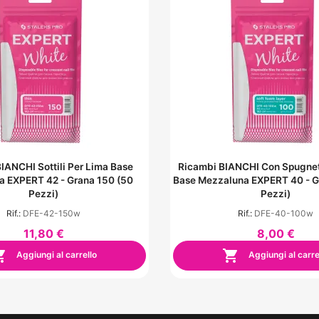
IANCHI Sottili Per Lima Base
Ricambi BIANCHI Con Spugnet
 EXPERT 42 - Grana 150 (50
Base Mezzaluna EXPERT 40 - G
Pezzi)
Pezzi)
Rif.:
DFE-42-150w
Rif.:
DFE-40-100w
11,80 €
8,00 €


Aggiungi al carrello
Aggiungi al carre