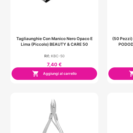
Tagliaunghie Con Manico Nero Opaco E
(50 Pezzi)
Lima (Piccolo) BEAUTY & CARE 50
PODODI
Rif.:
KBC-50
7,40 €

Aggiungi al carrello