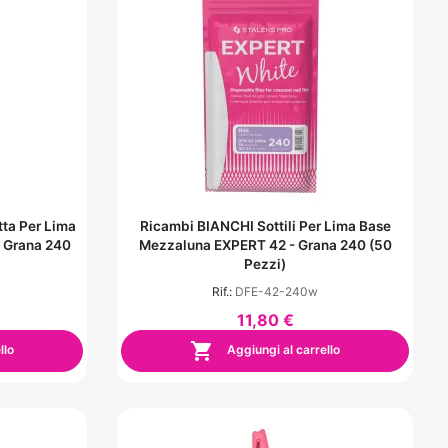
ta Per Lima
Ricambi BIANCHI Sottili Per Lima Base
 Grana 240
Mezzaluna EXPERT 42 - Grana 240 (50
Pezzi)
Rif.:
DFE-42-240w
11,80 €

llo
Aggiungi al carrello