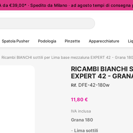
a €39,00* · Spedito da Milano · ad agosto tempi di consegna p
Spatola Pusher
Podologia
Pinzette
Apparecchiature
Liq
Ricambi BIANCHI sottili per Lima base mezzaluna EXPERT 42 - Grana 180
RICAMBI BIANCHI 
EXPERT 42 - GRANA
DFE-42-180w
Rif.
11,80 €
IVA inclusa
Grana 180
-
Lima sottili