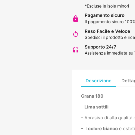
*Escluse le isole minori
Pagamento sicuro
lock
Il pagamento sicuro 100%
Reso Facile e Veloce
loop
Spedisci il prodotto e rice
Supporto 24/7
headset_mic
Assistenza immediata su
Descrizione
Dettag
Grana 180
-
Lima sottili
- Abrasivo di alta qualit
- Il
colore bianco
è esteti