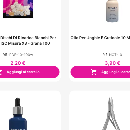
 Dischi Di Ricarica Bianchi Per
Olio Per Unghie E Cuticole 10 M
SC Misura XS - Grana 100
Rif.:
PDF-10-100w
Rif.:
NOT-10
2,20 €
3,90 €


Aggiungi al carrello
Aggiungi al carre