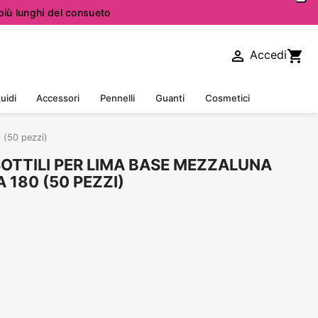
iù lunghi del consueto

shopping_cart
Accedi
uidi
Accessori
Pennelli
Guanti
Cosmetici
 (50 pezzi)
SOTTILI PER LIMA BASE MEZZALUNA
 180 (50 PEZZI)