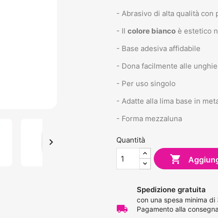
- Abrasivo di alta qualità con
- Il
colore bianco
è estetico n
- Base adesiva affidabile
- Dona facilmente alle unghie
- Per uso singolo
- Adatte alla lima base in met
- Forma mezzaluna
Quantità


Aggiungi
Spedizione gratuita
con una spesa minima di
local_shipping
Pagamento alla consegna 