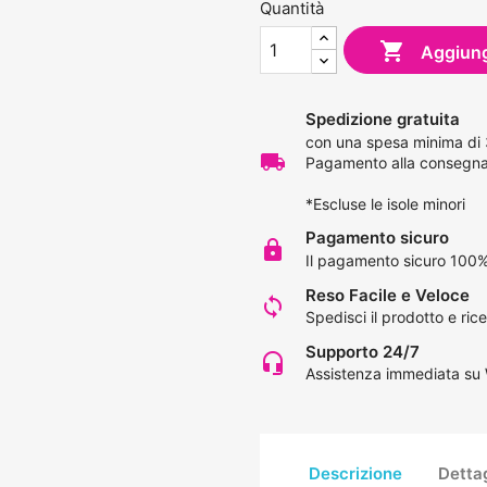
Quantità

Aggiungi
Spedizione gratuita
con una spesa minima di
local_shipping
Pagamento alla consegna 
*Escluse le isole minori
Pagamento sicuro
lock
Il pagamento sicuro 100%
Reso Facile e Veloce
loop
Spedisci il prodotto e rice
Supporto 24/7
headset_mic
Assistenza immediata su
Descrizione
Dettag