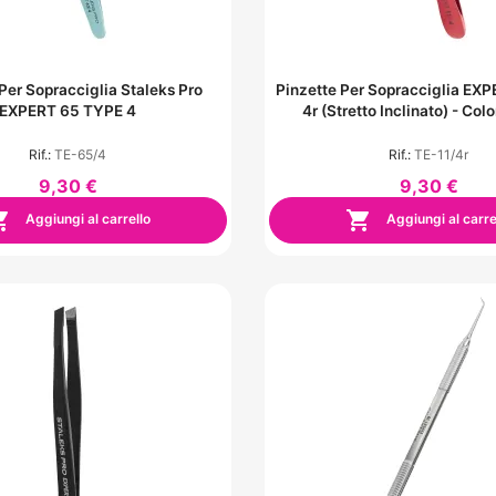
Per Sopracciglia Staleks Pro
Pinzette Per Sopracciglia EX
EXPERT 65 TYPE 4
4r (stretto Inclinato) - Col
Rif.:
TE-65/4
Rif.:
TE-11/4r
9,30 €
9,30 €


Aggiungi al carrello
Aggiungi al carre