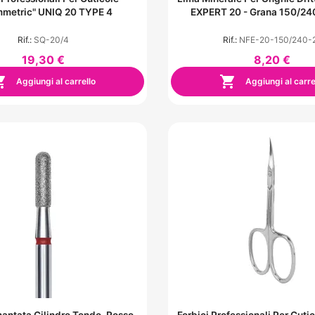
metric" UNIQ 20 TYPE 4
EXPERT 20 - Grana 150/240
Rif.:
SQ-20/4
Rif.:
NFE-20-150/240-
19,30 €
8,20 €


Aggiungi al carrello
Aggiungi al carre
antata Cilindro Tondo, Rosso,
Forbici Professionali Per Cut