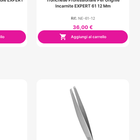
Incarnite EXPERT 61 12 Mm
Rif.:
NE-61-12
36,00 €

llo
Aggiungi al carrello