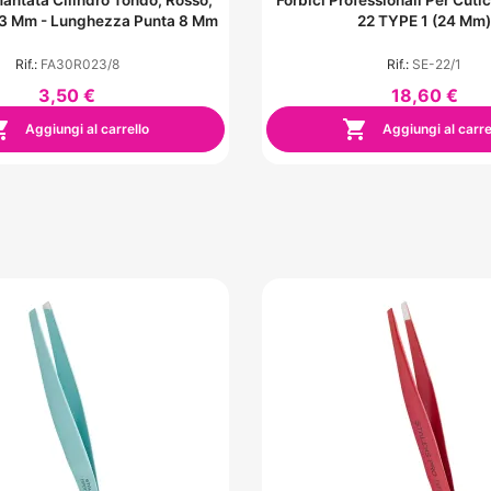
.3 Mm - Lunghezza Punta 8 Mm
22 TYPE 1 (24 Mm)
Rif.:
FA30R023/8
Rif.:
SE-22/1
3,50 €
18,60 €


Aggiungi al carrello
Aggiungi al carre