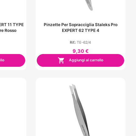
PERT 11 TYPE
Pinzette Per Sopracciglia Staleks Pro
ore Rosso
EXPERT 62 TYPE 4
Rif.:
TE-62/4
9,30 €

llo
Aggiungi al carrello