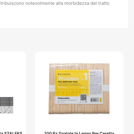
ntribuiscono notevolmente alla morbidezza del tratto
tta STALEKS
100 Pz Spatole In Legno Per Ceretta