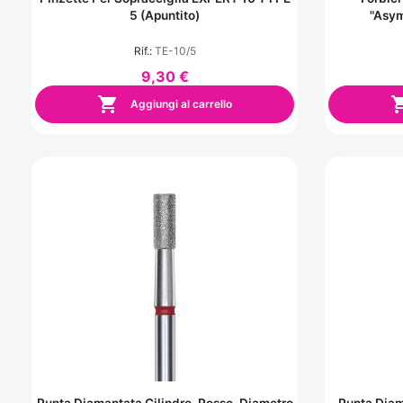
5 (apuntito)
"Asym
Rif.:
TE-10/5
9,30 €

Aggiungi al carrello
Punta Diamantata Cilindro, Rosso, Diametro
Punta Diam