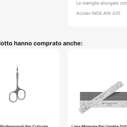
Le maniglie allungate co
Acciaio INOX AISI 420
odotto hanno comprato anche:
 Professionali Per Cuticole
Lima Minerale Per Unghie Dri