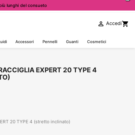
iù lunghi del consueto

shopping_cart
Accedi
uidi
Accessori
Pennelli
Guanti
Cosmetici
RACCIGLIA EXPERT 20 TYPE 4
TO)
ERT 20 TYPE 4 (stretto inclinato)