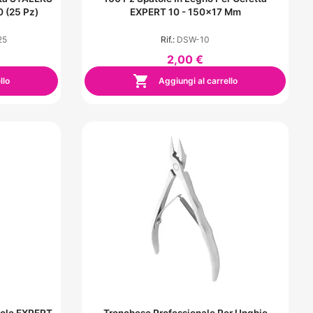
 (25 Pz)
EXPERT 10 - 150x17 Mm
25
Rif.:
DSW-10
2,00 €

llo
Aggiungi al carrello
icole EXPERT
Tronchese Professionale Per Unghie