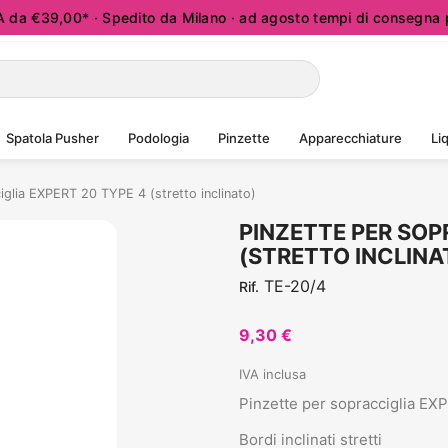
a €39,00* · Spedito da Milano · ad agosto tempi di consegna p
Spatola Pusher
Podologia
Pinzette
Apparecchiature
Liq
iglia EXPERT 20 TYPE 4 (stretto inclinato)
PINZETTE PER SOP
(STRETTO INCLINA
TE-20/4
Rif.
9,30 €
IVA inclusa
Pinzette per sopracciglia EXP
Bordi inclinati stretti