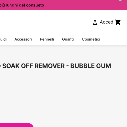
iù lunghi del consueto

shopping_cart
Accedi
uidi
Accessori
Pennelli
Guanti
Cosmetici
ID SOAK OFF REMOVER - BUBBLE GUM