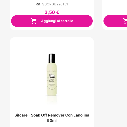
Rif.:
SSORBU220151
3,50 €

Aggiungi al carrello
Silcare - Soak Off Remover Con Lanolina
90ml