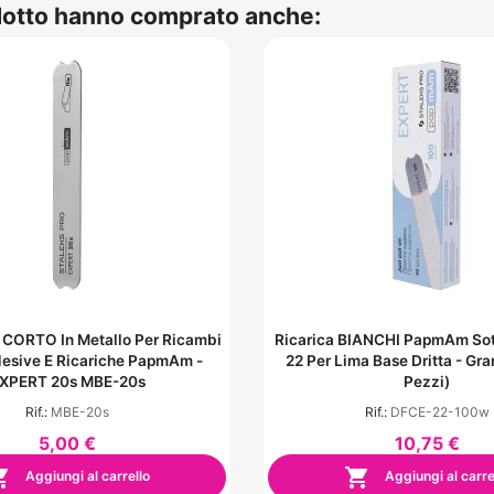
odotto hanno comprato anche:
 CORTO In Metallo Per Ricambi
Ricarica BIANCHI PapmAm Sot
esive E Ricariche PapmAm -
22 Per Lima Base Dritta - Gr
XPERT 20s MBE-20s
Pezzi)
Rif.:
MBE-20s
Rif.:
DFCE-22-100w
5,00 €
10,75 €


Aggiungi al carrello
Aggiungi al carre