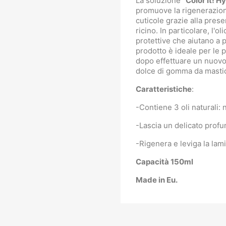
La soluzione "
Color It! 
promuove la rigenerazione
cuticole grazie alla prese
ricino. In particolare, l'ol
protettive che aiutano a p
prodotto è ideale per le
dopo effettuare un nuovo 
dolce di gomma da masti
Caratteristiche
:
-Contiene 3 oli naturali: 
-Lascia un delicato prof
-Rigenera e leviga la lam
Capacità 150ml
Made in Eu.