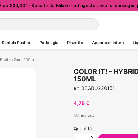
a €39,00* · Spedito da Milano · ad agosto tempi di consegna p
Spatola Pusher
Podologia
Pinzette
Apparecchiature
Liq
- Bubble Gum 150ml
COLOR IT! - HYBR
150ML
BBGBU220151
Rif.
4,75 €
IVA inclusa
Quantità