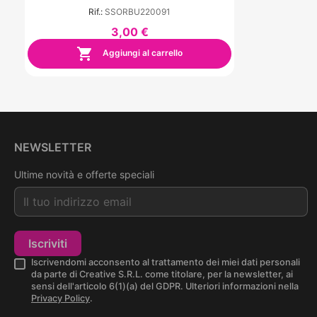
Rif.:
SSORBU220091
3,00 €

Aggiungi al carrello
NEWSLETTER
Ultime novità e offerte speciali
Iscriviti
Iscrivendomi acconsento al trattamento dei miei dati personali
da parte di Creative S.R.L. come titolare, per la newsletter, ai
sensi dell'articolo 6(1)(a) del GDPR. Ulteriori informazioni nella
Privacy Policy
.