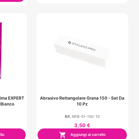
 Lima EXPERT
Abrasivo Rettangolare Grana 150 - Set Da
 Bianco
10 Pz
Rif.:
NFB-51-150-10
3,50 €

llo
Aggiungi al carrello