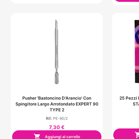
Pusher 'Bastoncino D'Arancio' Con
25 Pezzi
Spingitore Largo Arrotondato EXPERT 90
ST
TYPE 2
Rif.:
PE-90/2
7,30 €

Aggiungi al carrello