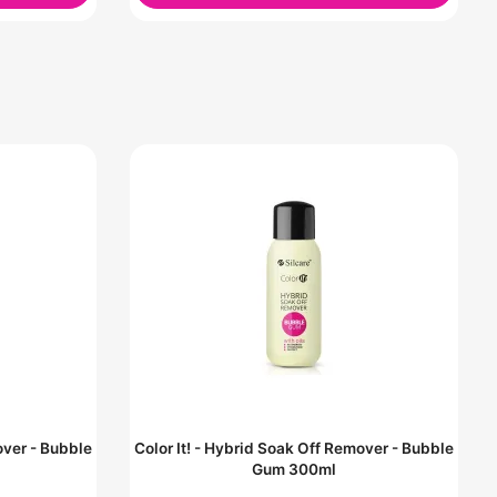
over - Bubble
Color It! - Hybrid Soak Off Remover - Bubble
Gum 300ml