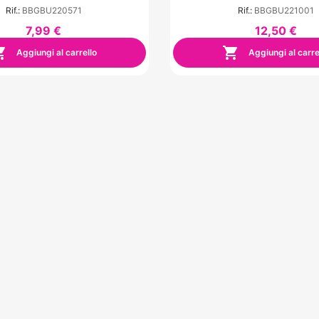
Rif.:
BBGBU220571
Rif.:
BBGBU221001
7,99 €
12,50 €


Aggiungi al carrello
Aggiungi al carre