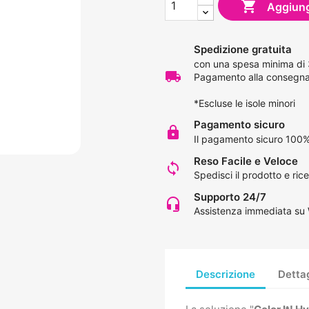

Aggiungi
Spedizione gratuita
con una spesa minima di
local_shipping
Pagamento alla consegna 
*Escluse le isole minori
Pagamento sicuro
lock
Il pagamento sicuro 100%
Reso Facile e Veloce
loop
Spedisci il prodotto e rice
Supporto 24/7
headset_mic
Assistenza immediata su
Descrizione
Dettag