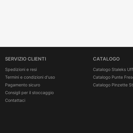
SERVIZIO CLIENTI
CATALOGO
Spedizioni e resi
Catalogo Staleks Uff
Termini e condizioni d'uso
Catalogo Punte Fres
Pagamento sicuro
Catalogo Pinzette S
Consigli per il stoccaggio
Contattaci