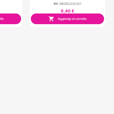
Rif.:
BBGBU220301
6,40 €

llo
Aggiungi al carrello