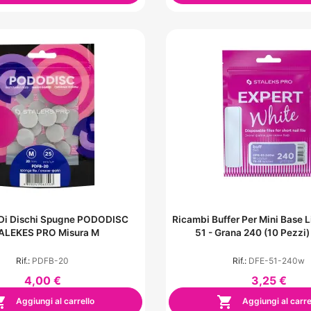
 Di Dischi Spugne PODODISC
Ricambi Buffer Per Mini Base
ALEKES PRO Misura M
51 - Grana 240 (10 Pezzi)
Rif.:
PDFB-20
Rif.:
DFE-51-240w
4,00 €
3,25 €


Aggiungi al carrello
Aggiungi al carre