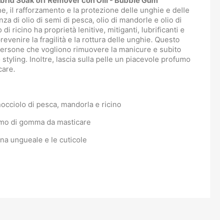
Hybrid Soak off Remover con Olii - Bubble Gum
"
, il rafforzamento e la protezione delle unghie e delle
nza di olio di semi di pesca, olio di mandorle e olio di
io di ricino ha proprietà lenitive, mitiganti, lubrificanti e
revenire la fragilità e la rottura delle unghie. Questo
 persone che vogliono rimuovere la manicure e subito
styling. Inoltre, lascia sulla pelle un piacevole profumo
care.
nocciolo di pesca, mandorla e ricino
umo di gomma da masticare
ina ungueale e le cuticole