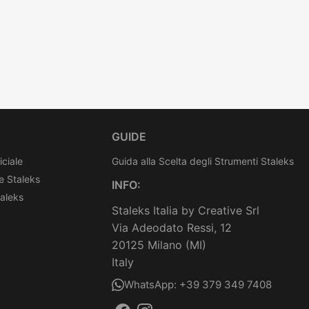
GUIDE
iciale
Guida alla Scelta degli Strumenti Staleks
e Staleks
INFO:
taleks
Staleks Italia by Creative Srl
Via Adeodato Ressi, 12
20125 Milano (MI)
Italy
WhatsApp: +39 379 349 7408