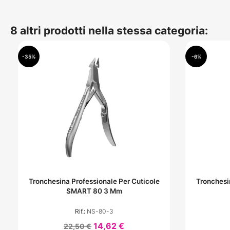
8 altri prodotti nella stessa categoria:
-35%
-6%
Tronchesina Professionale Per Cuticole
Tronchesi
SMART 80 3 Mm
Rif.:
NS-80-3
14,62 €
22,50 €