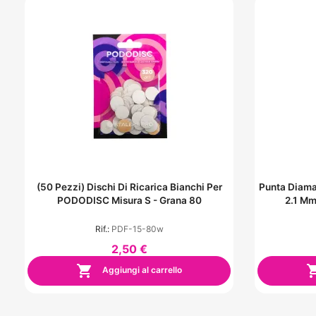
(50 Pezzi) Dischi Di Ricarica Bianchi Per
Punta Diama
PODODISC Misura S - Grana 80
2.1 Mm
Rif.:
PDF-15-80w
2,50 €

Aggiungi al carrello