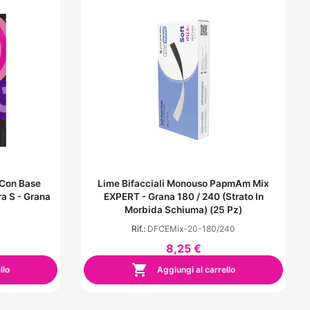
 Con Base
Lime Bifacciali Monouso PapmAm Mix
a S - Grana
EXPERT - Grana 180 / 240 (Strato In
Morbida Schiuma) (25 Pz)
Rif.:
DFCEMix-20-180/240
8,25 €

llo
Aggiungi al carrello