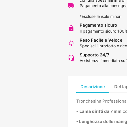
con una spesa minima di
local_shipping
Pagamento alla consegna 
*Escluse le isole minori
Pagamento sicuro
lock
Il pagamento sicuro 100%
Reso Facile e Veloce
loop
Spedisci il prodotto e rice
Supporto 24/7
headset_mic
Assistenza immediata su
Descrizione
Dettag
Tronchesina Professiona
-
Lama diritti da 7 mm
co
- Lunghezza delle manig