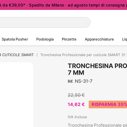
a €39,00* · Spedito da Milano · ad agosto tempi di consegna p
Spatola Pusher
Podologia
Pinzette
Apparecchiature
Liq
R CUTICOLE SMART
Tronchesina Professionale per cuticole SMART 31
TRONCHESINA PRO
7 MM
NS-31-7
Rif.
22,50 €
14,62 €
RISPARMIA 35
IVA inclusa
Tronchesina Professionale p