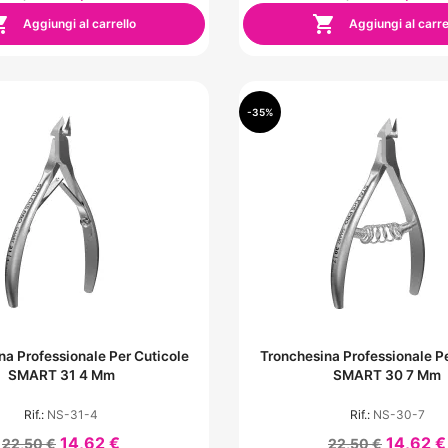


Aggiungi al carrello
Aggiungi al carre
-35%
na Professionale Per Cuticole
Tronchesina Professionale Pe
SMART 31 4 Mm
SMART 30 7 Mm
Rif.:
NS-31-4
Rif.:
NS-30-7
14,62 €
14,62 €
22,50 €
22,50 €