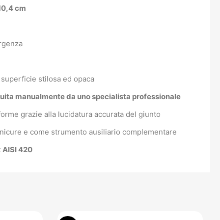
10,4 cm
orgenza
a superficie stilosa ed opaca
eguita manualmente da uno specialista professionale
orme grazie alla lucidatura accurata del giunto
 manicure e come strumento ausiliario complementare
x AISI 420