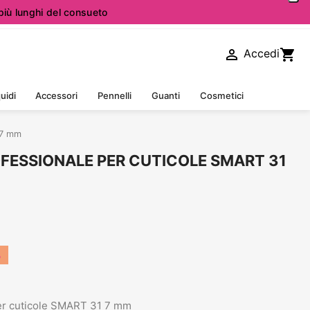
iù lunghi del consueto

shopping_cart
Accedi
uidi
Accessori
Pennelli
Guanti
Cosmetici
 7 mm
FESSIONALE PER CUTICOLE SMART 31
%
er cuticole SMART 31 7 mm