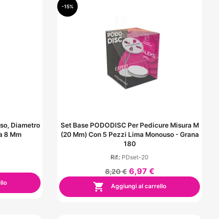
-15%
so, Diametro
Set Base PODODISC Per Pedicure Misura M
ta 8 Mm
(20 Mm) Con 5 Pezzi Lima Monouso - Grana
180
Rif.:
PDset-20
6,97 €
8,20 €
llo

Aggiungi al carrello