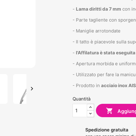
-
Lama diritti da 7 mm
con in
- Parte tagliente con sporge
- Maniglie arrotondate
- Il tatto è piacevole sulla su
-
l'Affilatura è stata esegui
- Apertura morbida e uniforme
- Utilizzato per fare la mani
- Prodotto in
acciaio inox AI

Quantità

Aggiungi
Spedizione gratuita