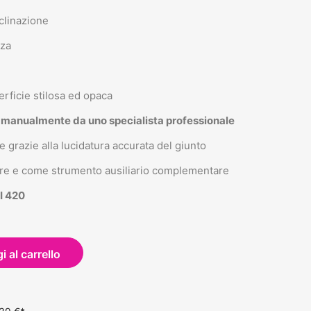
clinazione
nza
perficie stilosa ed opaca
ta manualmente da uno specialista professionale
 grazie alla lucidatura accurata del giunto
cure e come strumento ausiliario complementare
SI 420
 al carrello