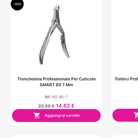
-35%
Tronchesina Professionale Per Cuticole
Forbici Pro
SMART 80 7 Mm
Rif.:
NS-80-7
14,62 €
22,50 €

Aggiungi al carrello