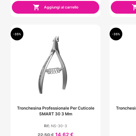

Aggiungi al carrello
-35%
-35%
Tronchesina Professionale Per Cuticole
Tronchesi
SMART 30 3 Mm
Rif.:
NS-30-3
14,62 €
22,50 €