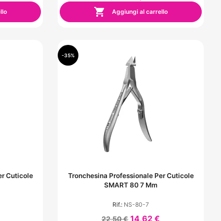

llo
Aggiungi al carrello
-35%
r Cuticole
Tronchesina Professionale Per Cuticole
SMART 80 7 Mm
Rif.:
NS-80-7
14,62 €
22,50 €