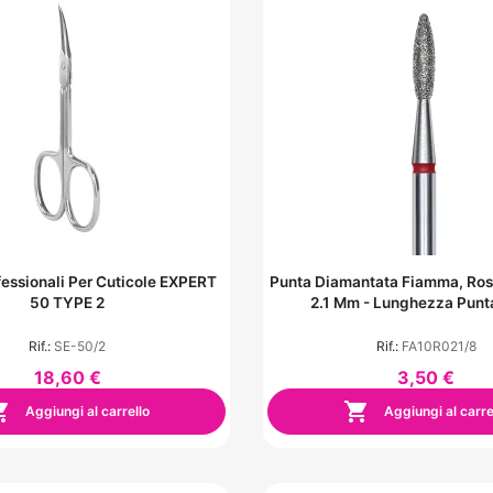
fessionali Per Cuticole EXPERT
Punta Diamantata Fiamma, Ros
50 TYPE 2
2.1 Mm - Lunghezza Pun
Rif.:
SE-50/2
Rif.:
FA10R021/8
18,60 €
3,50 €


Aggiungi al carrello
Aggiungi al carre