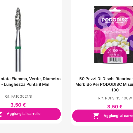
ntata Fiamma, Verde, Diametro
50 Pezzi Di Dischi Ricarica
 - Lunghezza Punta 8 Mm
Morbido Per PODODISC Misur
100
Rif.:
FA10G021/8
Rif.:
PDFS-15-100W
3,50 €
3,50 €

Aggiungi al carrello

Aggiungi al carre