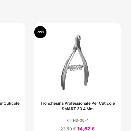
-35%
r Cuticole
Tronchesina Professionale Per Cuticole
SMART 30 4 Mm
Rif.:
NS-30-4
14,62 €
22,50 €