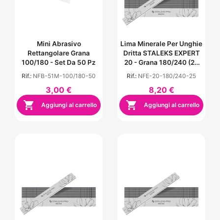
Mini Abrasivo
Lima Minerale Per Unghie
Rettangolare Grana
Dritta STALEKS EXPERT
100/180 - Set Da 50 Pz
20 - Grana 180/240 (25
Pz.)
Rif.:
NFB-51M-100/180-50
Rif.:
NFE-20-180/240-25
3,00 €
8,20 €


Aggiungi al carrello
Aggiungi al carrello