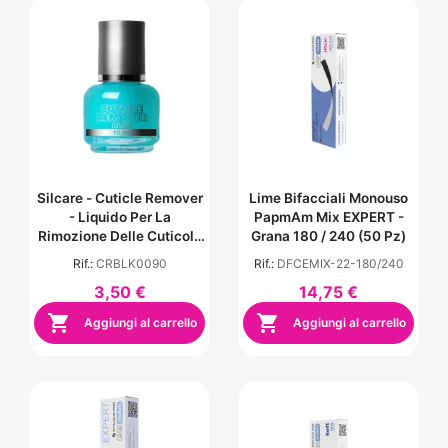
Silcare - Cuticle Remover
Lime Bifacciali Monouso
- Liquido Per La
PapmAm Mix EXPERT -
Rimozione Delle Cuticole
Grana 180 / 240 (50 Pz)
- Blu
Rif.:
CRBLK0090
Rif.:
DFCEMIX-22-180/240
3,50 €
14,75 €


Aggiungi al carrello
Aggiungi al carrello