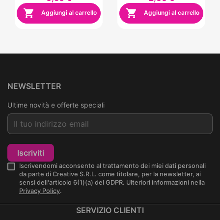


Aggiungi al carrello
Aggiungi al carrello
NEWSLETTER
Ultime novità e offerte speciali
Iscriviti
Iscrivendomi acconsento al trattamento dei miei dati personali
da parte di Creative S.R.L. come titolare, per la newsletter, ai
sensi dell'articolo 6(1)(a) del GDPR. Ulteriori informazioni nella
Privacy Policy
.
SERVIZIO CLIENTI