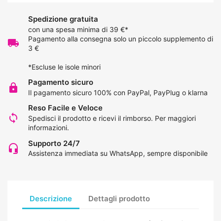
Spedizione gratuita
con una spesa minima di 39 €*
Pagamento alla consegna solo un piccolo supplemento di
local_shipping
3 €
*Escluse le isole minori
Pagamento sicuro
lock
Il pagamento sicuro 100% con PayPal, PayPlug o klarna
Reso Facile e Veloce
loop
Spedisci il prodotto e ricevi il rimborso.
Per maggiori
informazioni
.
Supporto 24/7
headset_mic
Assistenza immediata su WhatsApp, sempre disponibile
Descrizione
Dettagli prodotto