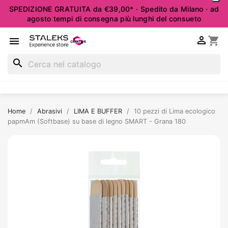
SPEDIZIONE GRATUITA da €39,00* · Spedito da Milano · ad
agosto tempi di consegna più lunghi del consueto

shopping_cart

search
Home
Abrasivi
LIMA E BUFFER
10 pezzi di Lima ecologico
papmAm (Softbase) su base di legno SMART - Grana 180