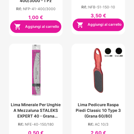
400/3000 - 1 Pz
Rif.:
NFB-51-150-10
Rif.:
NFP-41-400/3000
3,50 €
1,00 €

Aggiungi al carrello

Aggiungi al carrello
Lima Minerale Per Unghie
Lima Pedicure Raspa
A Mezzaluna STALEKS
Piedi Classic 10 Type 3
EXPERT 40 - Grana
(grana 60/80)
150/180
Rif.:
NFE-40-150/180
Rif.:
AC 10/3
0,50 €
2,60 €