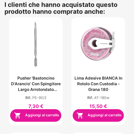
I clienti che hanno acquistato questo
prodotto hanno comprato anche:
Pusher 'Bastoncino
Lima Adesive BIANCA In
D'Arancio' Con Spingitore
Rotolo Con Custodia -
Largo Arrotondato
Grana 180
EXPERT 90 TYPE 2
Rif.:
PE-90/2
Rif.:
AT-180w
7,30 €
15,50 €


Aggiungi al carrello
Aggiungi al carrello