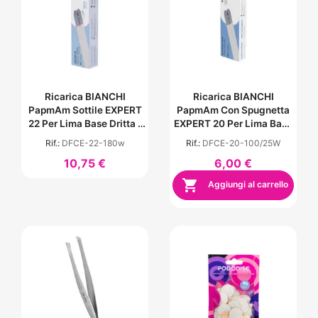
Ricarica BIANCHI
Ricarica BIANCHI
PapmAm Sottile EXPERT
PapmAm Con Spugnetta
22 Per Lima Base Dritta -
EXPERT 20 Per Lima Base
Grana 180 (50 Pezzi)
Dritta - Grana 100 (25
Rif.:
DFCE-22-180w
Rif.:
DFCE-20-100/25W
Pezzi)
10,75 €
6,00 €

Aggiungi al carrello