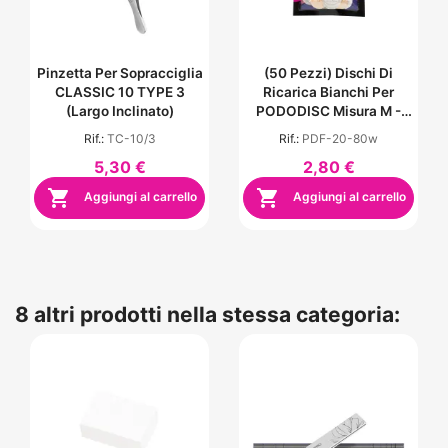
Pinzetta Per Sopracciglia
(50 Pezzi) Dischi Di
CLASSIC 10 TYPE 3
Ricarica Bianchi Per
(largo Inclinato)
PODODISC Misura M -
Grana 80
Rif.:
TC-10/3
Rif.:
PDF-20-80w
5,30 €
2,80 €


Aggiungi al carrello
Aggiungi al carrello
8 altri prodotti nella stessa categoria: