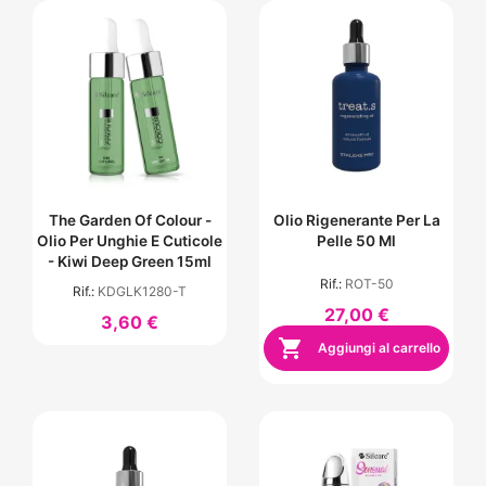
The Garden Of Colour -
Olio Rigenerante Per La
Olio Per Unghie E Cuticole
Pelle 50 Ml
- Kiwi Deep Green 15ml
Rif.:
ROT-50
Rif.:
KDGLK1280-T
27,00 €
3,60 €

Aggiungi al carrello