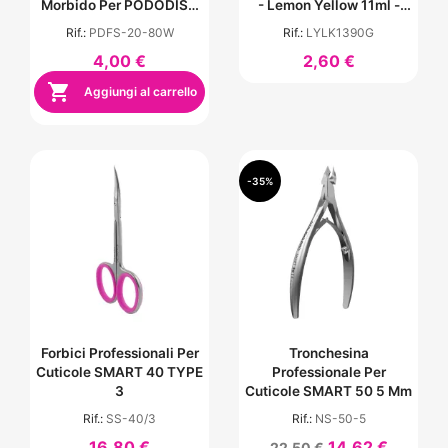
Morbido Per PODODISC
- Lemon Yellow 11ml -
Misura M - Grana 80
Vetro
Rif.:
PDFS-20-80W
Rif.:
LYLK1390G
4,00 €
2,60 €

Aggiungi al carrello
-35%
Forbici Professionali Per
Tronchesina
Cuticole SMART 40 TYPE
Professionale Per
3
Cuticole SMART 50 5 Mm
Rif.:
SS-40/3
Rif.:
NS-50-5
16,80 €
14,62 €
22,50 €