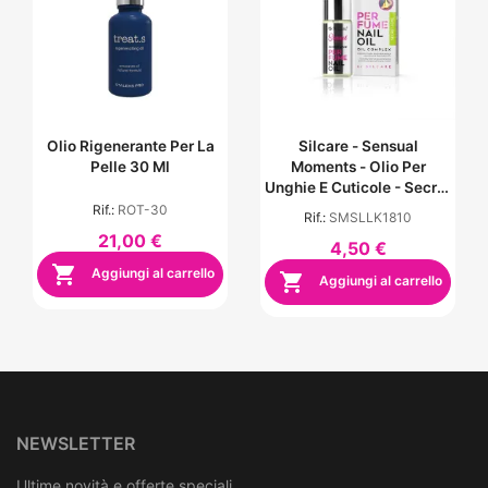
Olio Rigenerante Per La
Silcare - Sensual
Pelle 30 Ml
Moments - Olio Per
Unghie E Cuticole - Secret
Love
Rif.:
ROT-30
Rif.:
SMSLLK1810
21,00 €
4,50 €

Aggiungi al carrello

Aggiungi al carrello
NEWSLETTER
Ultime novità e offerte speciali