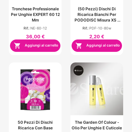
Tronchese Professionale
(50 Pezzi) Dischi Di
Per Unghie EXPERT 60 12
Ricarica Bianchi Per
Mm
PODODISC Misura XS -
Grana 80
Rif.:
NE-60-12
Rif.:
PDF-10-80w
36,00 €
2,20 €


Aggiungi al carrello
Aggiungi al carrello
50 Pezzi Di Dischi
The Garden Of Colour -
Ricarica Con Base
Olio Per Unghie E Cuticole