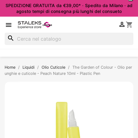
SPEDIZIONE GRATUITA da €39,00* · Spedito da Milano · ad
agosto tempi di consegna più lunghi del consueto

shopping_cart

search
Home
Liquidi
Olio Cuticole
The Garden of Colour - Olio per
unghie e cuticole - Peach Nature 10ml - Plastic Pen