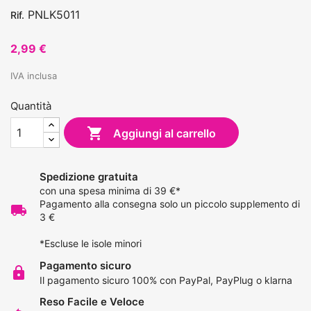
PNLK5011
Rif.
2,99 €
IVA inclusa
Quantità

Aggiungi al carrello
Spedizione gratuita
con una spesa minima di 39 €*
Pagamento alla consegna solo un piccolo supplemento di
local_shipping
3 €
*Escluse le isole minori
Pagamento sicuro
lock
Il pagamento sicuro 100% con PayPal, PayPlug o klarna
Reso Facile e Veloce