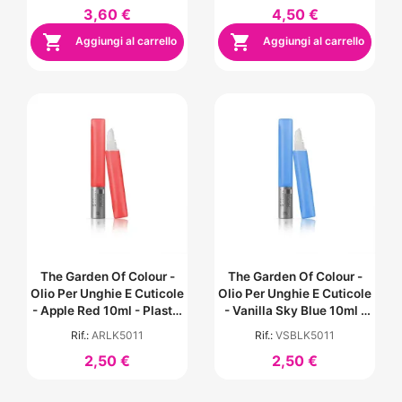
3,60 €
4,50 €


Aggiungi al carrello
Aggiungi al carrello
The Garden Of Colour -
The Garden Of Colour -
Olio Per Unghie E Cuticole
Olio Per Unghie E Cuticole
- Apple Red 10ml - Plastic
- Vanilla Sky Blue 10ml -
Pen
Plastic Pen
Rif.:
ARLK5011
Rif.:
VSBLK5011
2,50 €
2,50 €