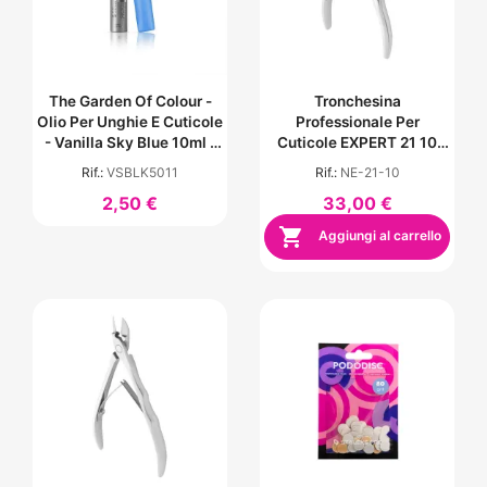
The Garden Of Colour -
Tronchesina
Olio Per Unghie E Cuticole
Professionale Per
- Vanilla Sky Blue 10ml -
Cuticole EXPERT 21 10
Plastic Pen
Mm
Rif.:
VSBLK5011
Rif.:
NE-21-10
2,50 €
33,00 €

Aggiungi al carrello