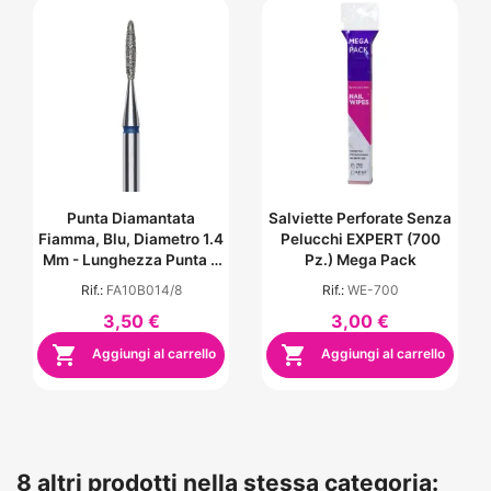
Punta Diamantata
Salviette Perforate Senza
Fiamma, Blu, Diametro 1.4
Pelucchi EXPERT (700
Mm - Lunghezza Punta 8
Pz.) Mega Pack
Mm
Rif.:
FA10B014/8
Rif.:
WE-700
3,50 €
3,00 €


Aggiungi al carrello
Aggiungi al carrello
8 altri prodotti nella stessa categoria: