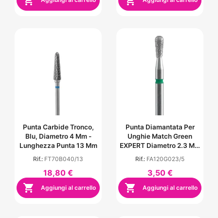


Punta Carbide Tronco,
Punta Diamantata Per
Blu, Diametro 4 Mm -
Unghie Match Green
Lunghezza Punta 13 Mm
EXPERT Diametro 2.3 Mm
/ Parte Operativa 5 Mm
Rif.:
FT70B040/13
Rif.:
FA120G023/5
18,80 €
3,50 €


Aggiungi al carrello
Aggiungi al carrello