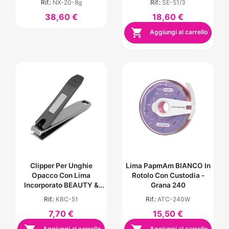
Rif.:
NX-20-8g
Rif.:
SE-51/3
38,60 €
18,60 €

Aggiungi al carrello
Clipper Per Unghie
Lima PapmAm BIANCO In
Opacco Con Lima
Rotolo Con Custodia -
Incorporato BEAUTY &
Grana 240
CARE 51
Rif.:
KBC-51
Rif.:
ATC-240W
7,70 €
15,50 €
Aggiungi al carrello
Aggiungi al carrello