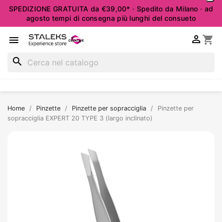
SPEDIZIONE GRATUITA da €39,00* · Spedito da Milano · ad
agosto tempi di consegna più lunghi del consueto

shopping_cart

search
Home
Pinzette
Pinzette per sopracciglia
Pinzette per
sopracciglia EXPERT 20 TYPE 3 (largo inclinato)