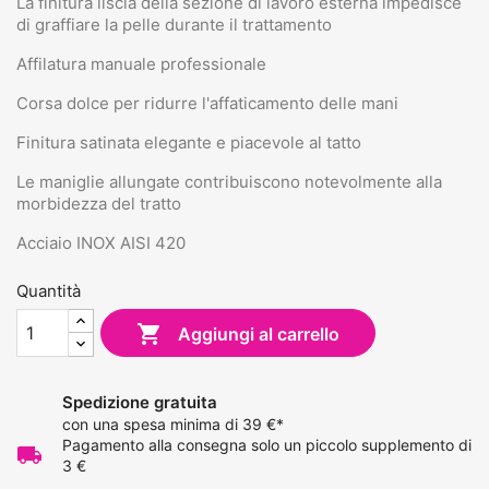
La finitura liscia della sezione di lavoro esterna impedisce
di graffiare la pelle durante il trattamento
Affilatura manuale professionale
Corsa dolce per ridurre l'affaticamento delle mani
Finitura satinata elegante e piacevole al tatto
Le maniglie allungate contribuiscono notevolmente alla
morbidezza del tratto
Acciaio INOX AISI 420
Quantità

Aggiungi al carrello
Spedizione gratuita
con una spesa minima di 39 €*
Pagamento alla consegna solo un piccolo supplemento di
local_shipping
3 €