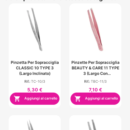
Pinzetta Per Sopracciglia
Pinzette Per Sopracciglia
CLASSIC 10 TYPE 3
BEAUTY & CARE 11 TYPE
(largo Inclinato)
3 (largo Con
Inclinazione) - Colore
Rif.:
TC-10/3
Rif.:
TBC-11/3
Rosa
5,30 €
7,10 €


Aggiungi al carrello
Aggiungi al carrello