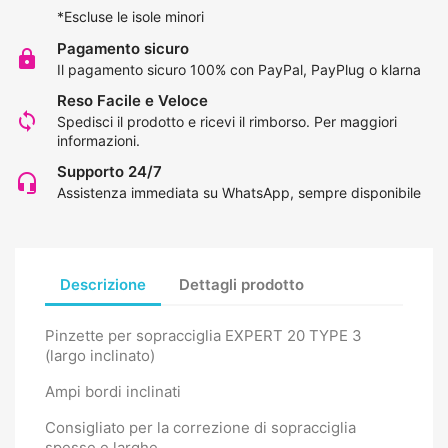
*Escluse le isole minori
Pagamento sicuro
lock
Il pagamento sicuro 100% con PayPal, PayPlug o klarna
Reso Facile e Veloce
loop
Spedisci il prodotto e ricevi il rimborso.
Per maggiori
informazioni
.
Supporto 24/7
headset_mic
Assistenza immediata su WhatsApp, sempre disponibile
Descrizione
Dettagli prodotto
Pinzette per sopracciglia EXPERT 20 TYPE 3
(largo inclinato)
Ampi bordi inclinati
Consigliato per la correzione di sopracciglia
spesse e larghe